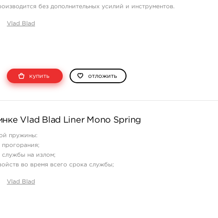
роизводится без дополнительных усилий и инструментов.
и вытаскиваете.
Vlad Blad
купить
отложить
нке Vlad Blad Liner Mono Spring
ой пружины:
 прогорания;
 службы на излом;
свойств во время всего срока службы;
ется в подгибаниях, она готова к бою из коробки;
Vlad Blad
льная установка;
еняемость со старыми пружинами из двух частей.