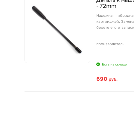
Деталь к маши
- 72mm
Надежная гибридная
картриджей. Замена
берете его и вытаск
производитель
Есть на складе
690
руб.