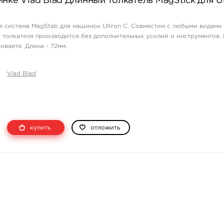
нке Vlad Blad Длинный толкатель MagStick для Ul
 система MagStab для машинок Ultron C. Совместим с любыми видами
 толкателя производится без дополнительных усилий и инструментов.
иваете. Длина - 72мм.
Vlad Blad
купить
отложить