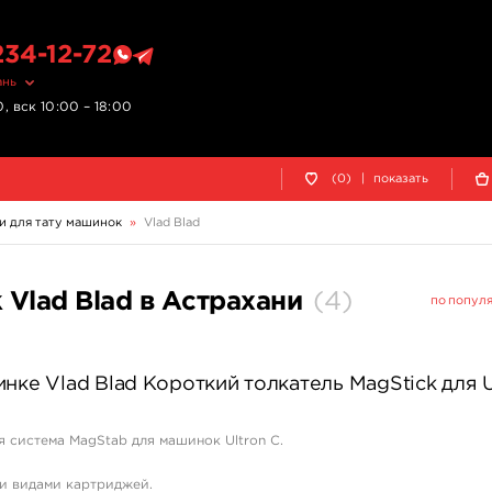
234-12-72
ань
, вск 10:00 – 18:00
(0)
|
показать
и для тату машинок
»
Vlad Blad
 Vlad Blad в Астрахани
(
4
)
по попул
нке Vlad Blad Короткий толкатель MagStick для U
 система MagStab для машинок Ultron C.
и видами картриджей.