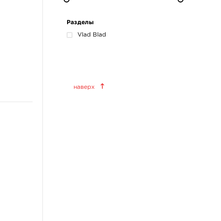
Разделы
Vlad Blad
Краски татуировочные
наверх
World Famous Tattoo Ink
KWADRON INX
Allegory Ink
Xtreme Ink
KOKKAI Sumi
ещё 11
Татуировочное
оборудование
Татуировочные наборы
Татуировочные машинки