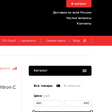
В каталог
Доставка по всей России
Частые вопросы
Контакты
|
|
(
0
)
0
руб.
оформить
Скидки здесь!
Вход
ярности
Каталог
Все товары
В наличии
ltron C
Цена
, руб