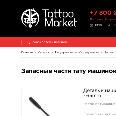
+7 800 
Доставка: Астрах
10:00 – 20:00
Главная
»
Каталог
»
Татуировочное оборудование
»
Запчаст
Запасные части тату машинок
Деталь к маши
- 65mm
Надежная гибридная
Совместим с любым