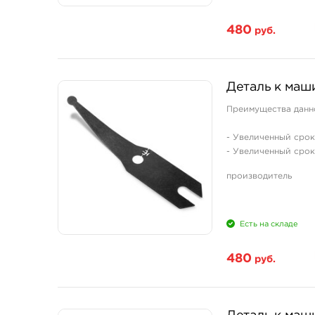
480
руб.
Деталь к маши
Преимущества данн
- Увеличенный срок
- Увеличенный срок
- Не теряет своих 
производитель
- Пружина не нужда
- Легкая самостояте
- Полная взаимозам
Есть на складе
480
руб.