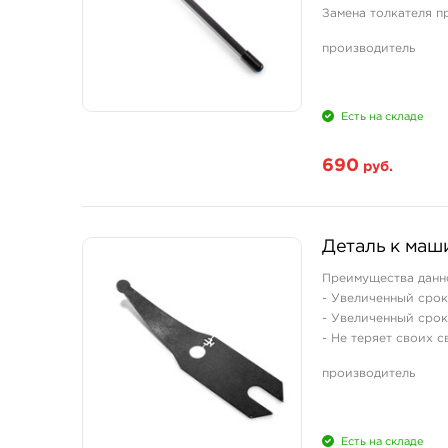
Замена толкателя п
Просто берете его 
производитель
Длина - 65мм.
Есть на складе
690
руб.
Деталь к маши
Преимущества данн
- Увеличенный срок
- Увеличенный срок
- Не теряет своих 
- Пружина не нужда
производитель
- Легкая самостояте
- Полная взаимозам
Есть на складе