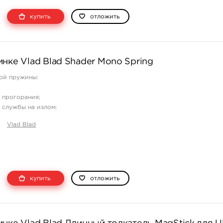
купить
отложить
нке Vlad Blad Shader Mono Spring
ой пружины:
 прогорания;
 службы на излом;
свойств во время всего срока службы;
Vlad Blad
ется в подгибаниях, она готова к бою из коробки;
льная установка;
еняемость со старыми пружинами из двух частей.
купить
отложить