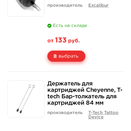
производитель
Excalibur
Есть на складе
133
от
руб.
выбрать
Свойство
1 шт
15 шт (коробка)
Держатель для
Цена
133 руб.
1 900 руб.
картриджей Cheyenne, T-
tech Бар-толкатель для
Количество
купить
купить
картриджей 84 мм
производитель
T-Tech Tattoo
Device