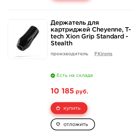
Свойство
1 шт
15 шт (коробка)
Держатель для
Цена
133 руб.
1 900 руб.
картриджей Cheyenne, T-
tech Xion Grip Standard -
Количество
купить
купить
Stealth
производитель
FKirons
Есть на складе
10 185
руб.
купить
отложить