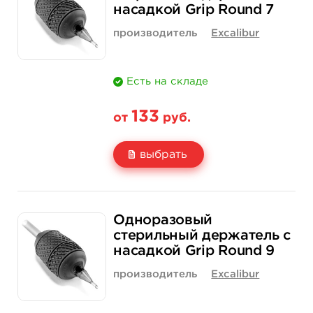
насадкой Grip Round 7
Количество
купить
купить
производитель
Excalibur
Есть на складе
133
от
руб.
выбрать
Свойство
1 шт
15 шт (коробка)
Одноразовый
Цена
133 руб.
1 900 руб.
стерильный держатель с
насадкой Grip Round 9
Количество
купить
купить
производитель
Excalibur