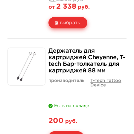
2 338
от
руб.
выбрать
Свойство
Черный
Серебряный
2 750 руб.
2 750 руб.
Держатель для
Цена
2 338 руб.
2 338 руб.
картриджей Cheyenne, T-
tech Бар-толкатель для
Количество
нет на складе
купить
картриджей 88 мм
производитель
T-Tech Tattoo
Device
Есть на складе
200
руб.