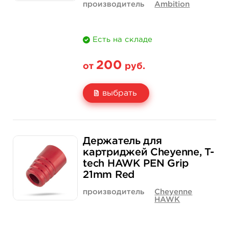
производитель
Ambition
Есть на складе
200
от
руб.
выбрать
Свойство
1 шт
12 шт (коробка)
Держатель для
Цена
200 руб.
2 300 руб.
картриджей Cheyenne, T-
tech HAWK PEN Grip
Количество
купить
купить
21mm Red
производитель
Cheyenne
HAWK