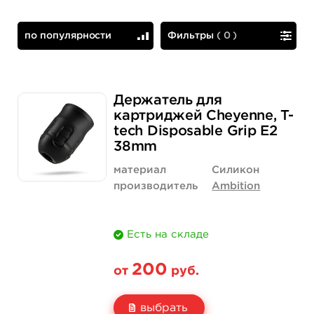
по популярности
Фильтры
(
0
)
по популярности
сначала дешевые
Держатель для
картриджей Cheyenne, T-
tech Disposable Grip E2
38mm
материал
Силикон
производитель
Ambition
Есть на складе
200
от
руб.
выбрать