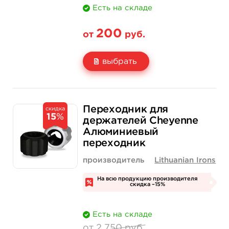
Есть на складе
200
от
руб.
выбрать
Свойство
1 шт
20 шт (коробка)
Переходник для
скидка
15
%
Цена
200 руб.
3 500 руб.
держателей Cheyenne
Алюминиевый
Количество
купить
купить
переходник
производитель
Lithuanian Irons
На всю продукцию производителя
скидка –15%
Есть на складе
от 2 750 руб.