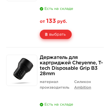
Есть на складе
133
от
руб.
выбрать
Свойство
1 шт
15 шт (коробка)
Держатель для
Цена
133 руб.
1 900 руб.
картриджей Cheyenne, T-
tech Disposable Grip B3
Количество
купить
купить
28mm
материал
Силикон
производитель
Ambition
Есть на складе