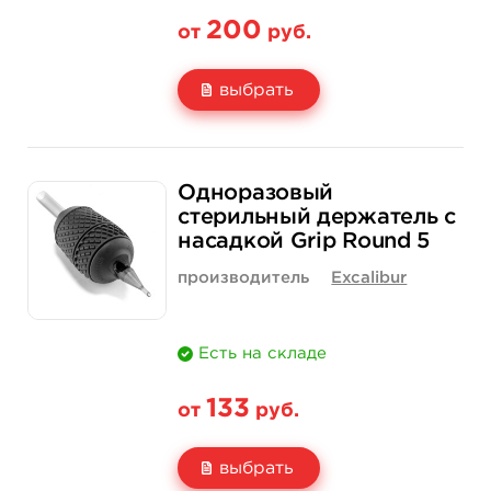
200
от
руб.
выбрать
Свойство
1 шт
12 шт (коробка)
Одноразовый
Цена
200 руб.
2 300 руб.
стерильный держатель с
насадкой Grip Round 5
Количество
купить
купить
производитель
Excalibur
Есть на складе
133
от
руб.
выбрать