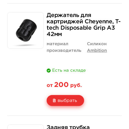
Свойство
1 шт
Держатель для
Цена
400 руб.
картриджей Cheyenne, T-
tech Disposable Grip A3
Количество
купить
42мм
материал
Силикон
производитель
Ambition
Есть на складе
200
от
руб.
выбрать
Свойство
1 шт
12 шт (коробка)
Задняя трубка