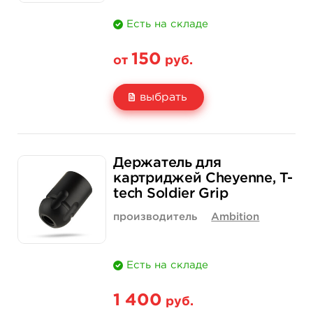
Есть на складе
150
от
руб.
выбрать
Свойство
1 шт
30 шт (коробка)
Держатель для
Цена
150 руб.
3 900 руб.
картриджей Cheyenne, T-
tech Soldier Grip
Количество
нет на складе
купить
производитель
Ambition
Есть на складе
1 400
руб.