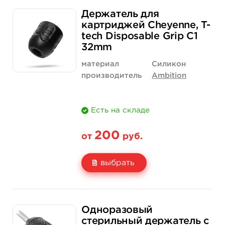
Свойство
1 шт
15 шт (коробка)
Держатель для
Цена
133 руб.
1 900 руб.
картриджей Cheyenne, T-
tech Disposable Grip C1
Количество
купить
купить
32mm
материал
Силикон
производитель
Ambition
Есть на складе
200
от
руб.
выбрать
Свойство
1 шт
20 шт (коробка)
Одноразовый
Цена
200 руб.
3 500 руб.
стерильный держатель с