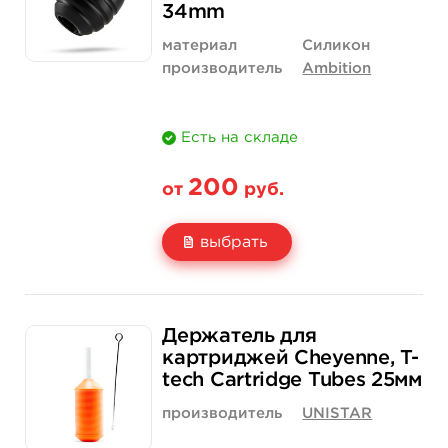
купить
34mm
материал
Силикон
производитель
Ambition
Есть на складе
200
от
руб.
выбрать
Свойство
1 шт
20 шт (коробка)
Держатель для
Цена
200 руб.
3 500 руб.
картриджей Cheyenne, T-
tech Cartridge Tubes 25мм
Количество
купить
купить
производитель
UNISTAR