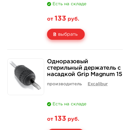
Есть на складе
133
от
руб.
выбрать
Свойство
1 шт
15 шт (коробка)
Одноразовый
Цена
133 руб.
1 900 руб.
стерильный держатель с
насадкой Grip Magnum 15
Количество
купить
купить
производитель
Excalibur
Есть на складе
133
от
руб.