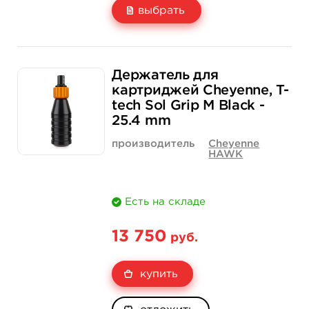
выбрать
Свойство
1 шт
15 шт (коробка)
Держатель для
Цена
133 руб.
1 900 руб.
картриджей Cheyenne, T-
tech Sol Grip M Black -
Количество
купить
купить
25.4 mm
производитель
Cheyenne
HAWK
Есть на складе
13 750
руб.
купить