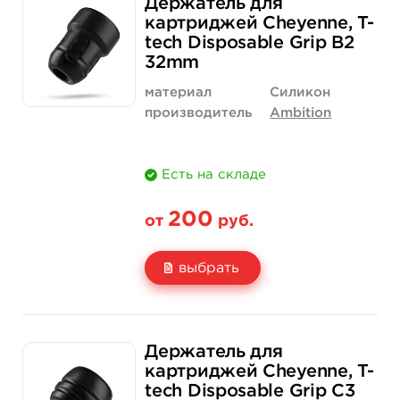
Держатель для
Цена
180 руб.
4 400 руб.
картриджей Cheyenne, T-
tech Disposable Grip B2
Количество
купить
купить
32mm
материал
Силикон
производитель
Ambition
Есть на складе
200
от
руб.
выбрать
Свойство
1 шт
12 шт (коробка)
Держатель для
Цена
200 руб.
2 300 руб.
картриджей Cheyenne, T-
tech Disposable Grip C3
Количество
нет на складе