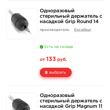
Одноразовый
стерильный держатель с
насадкой Grip Round 14
производитель
Excalibur
Есть на складе
133
от
руб.
выбрать
Свойство
1 шт
15 шт (коробка)
Одноразовый
Цена
133 руб.
1 900 руб.
стерильный держатель с
насадкой Grip Magnum 11
Количество
купить
купить