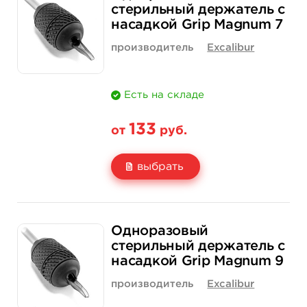
Цена
133 руб.
1 900 руб.
стерильный держатель с
насадкой Grip Magnum 7
Количество
купить
купить
производитель
Excalibur
Есть на складе
133
от
руб.
выбрать
Свойство
1 шт
15 шт (коробка)
Одноразовый
Цена
133 руб.
1 900 руб.
стерильный держатель с
насадкой Grip Magnum 9
Количество
нет на складе
купить
производитель
Excalibur