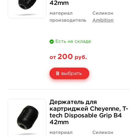
42mm
материал
Силикон
производитель
Ambition
Есть на складе
200
от
руб.
выбрать
Свойство
1 шт
12 шт (коробка)
Держатель для
Цена
200 руб.
2 300 руб.
картриджей Cheyenne, T-
tech Disposable Grip B4
Количество
купить
купить
42mm
материал
Силикон