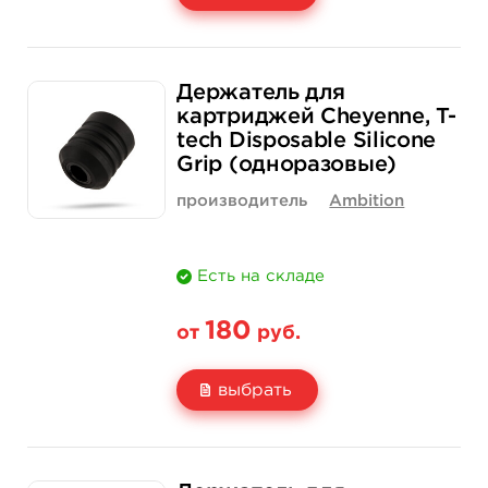
Свойство
1 шт
12 шт (коробка)
Держатель для
Цена
200 руб.
2 300 руб.
картриджей Cheyenne, T-
tech Disposable Silicone
Количество
нет на складе
купить
Grip (одноразовые)
производитель
Ambition
Есть на складе
180
от
руб.
выбрать
Свойство
1 шт
25 шт (коробка)