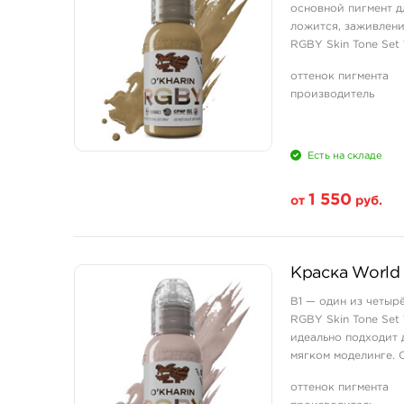
основной пигмент д
ложится, заживлени
RGBY Skin Tone Set 
оттенок пигмента
производитель
Есть на складе
1 550
от
руб.
Свойство
Краска World 
1 унция - 30 мл
B1 — один из четыр
RGBY Skin Tone Set
идеально подходит 
мягком моделинге. 
портретной и реалис
оттенок пигмента