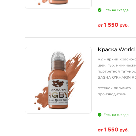
Есть на складе
1 550
от
руб.
Свойство
Краска World 
1 унция - 30 мл
R2 – яркий красно-
щёк, губ, мимическ
портретной татуиро
SASHA O'KHARIN RGBY
оттенок пигмента
производитель
Есть на складе
1 550
от
руб.