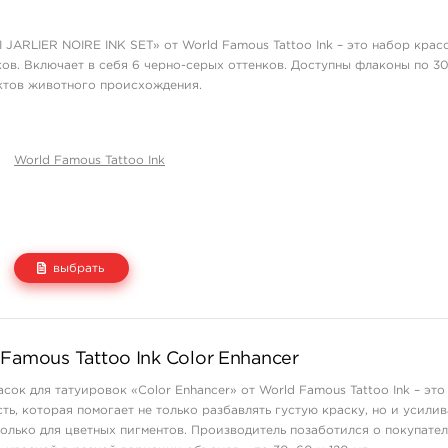
1 550 руб.
купить
JARLIER NOIRE INK SET» от World Famous Tattoo Ink – это набор крас
ов. Включает в себя 6 черно-серых оттенков. Доступны флаконы по 30 
ктов животного происхождения.
World Famous Tattoo Ink
выбрать
Цена
Количество
Famous Tattoo Ink Color Enhancer
7 400 руб.
купить
сок для татуировок «Color Enhancer» от World Famous Tattoo Ink – это
19 800 руб.
купить
ь, которая помогает не только разбавлять густую краску, но и усилив
только для цветных пигментов. Производитель позаботился о покупател