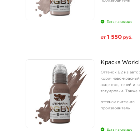
производитель
Есть на складе
1 550
от
руб.
Свойство
Краска World 
1 унция - 30 мл
Оттенок B2 из авто
коричнево-красный 
акцентов, теней и 
татуировки. Также в
тёмных те ...
оттенок пигмента
производитель
Есть на складе