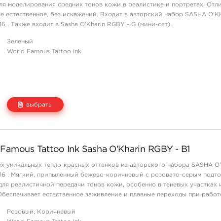
ля моделирования средних тонов кожи в реалистике и портретах. Отл
е естественное, без искажений. Входит в авторский набор SASHA O'
16 . Также входит в Sasha O'Kharin RGBY - G (мини-сет) .
Зеленый
World Famous Tattoo Ink
выбрать
Цена
Количество
Famous Tattoo Ink Sasha O'Kharin RGBY - B1
1 550 руб.
купить
ёх уникальных тепло-красных оттенков из авторского набора SASHA O
 16 . Мягкий, припылённый бежево-коричневый с розовато-серым подто
для реалистичной передачи тонов кожи, особенно в теневых участках
Обеспечивает естественное заживление и плавные переходы при работ
тичной техник ...
Розовый, Коричневый