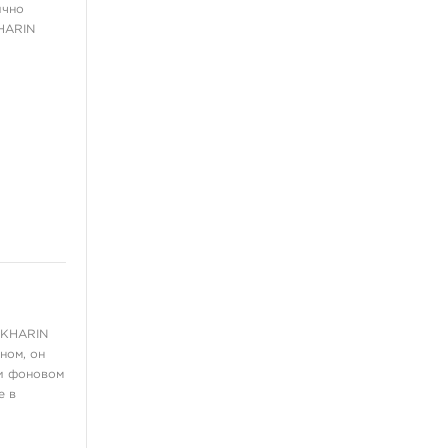
ично
Выведение и осветление
KHARIN
татуажа
ещё 4
Мебель и фурнитура
Стулья
Холдеры
Рабочие станции
Столы
Освещение
ещё 3
Пирсинг украшения
'KHARIN
Для носа
ном, он
Для пупка
 и фоновом
е в
В губу
В бровь