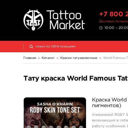
+7 800 
Доставка: Астрах
10:00 – 20:00
Главная
»
Каталог
»
Краски татуировочные
»
World Famous Ta
NE Pigments - светящиеся ультрафиолетовые пигменты
Тату краска World Famous Tat
Краска World 
пигментов)
Уникальный RGBY Sk
включающий в себя
работу особенной. 