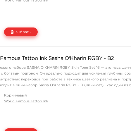
World Famous Tattoo Ink
выбрать
Цена
Количество
Famous Tattoo Ink Sasha O'Kharin RGBY - B2
1 550 руб.
купить
рского набора SASHA O'KHARIN RGBY Skin Tone Set 16 — это насыщен
с богатым подтоном. Он идеально подходит для усиления глубины, со
контрастных переходов при работе в технике цветного реализма и пор
ходит в мини-набор Sasha O'Kharin RGBY - B (мини-сет) , как один из 
Коричневый
World Famous Tattoo Ink