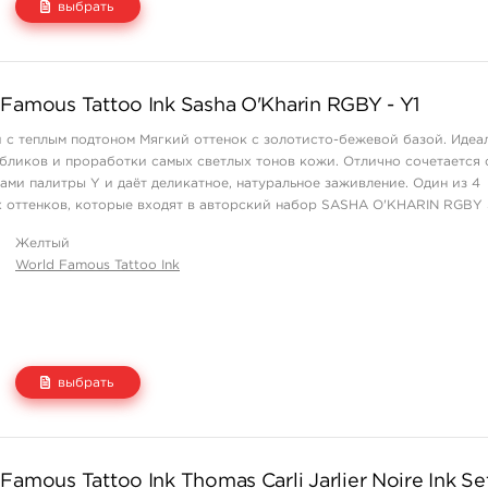
выбрать
Цена
Количество
Famous Tattoo Ink Sasha O'Kharin RGBY - Y1
1 550 руб.
купить
 с теплым подтоном Мягкий оттенок с золотисто-бежевой базой. Идеа
 бликов и проработки самых светлых тонов кожи. Отлично сочетается 
ами палитры Y и даёт деликатное, натуральное заживление. Один из 4
 оттенков, которые входят в авторский набор SASHA O'KHARIN RGBY 
 в Sasha O'Kharin R ...
Желтый
World Famous Tattoo Ink
выбрать
Цена
Количество
amous Tattoo Ink Thomas Carli Jarlier Noire Ink Se