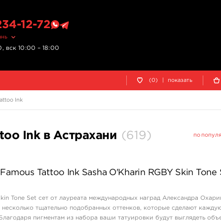
234-12-72
ань
, вск 10:00 – 18:00
(0)
|
показать
ttoo Ink
too Ink в Астрахани
(
619
)
по попул
Famous Tattoo Ink Sasha O'Kharin RGBY Skin Tone 
in Tone Set сет от лауреата международных наград Александра Охари
 несколько тщательно подобранных оттенков, которые сделают кажду
Благодаря пигментам из набора ваши татуировки будут выглядеть об