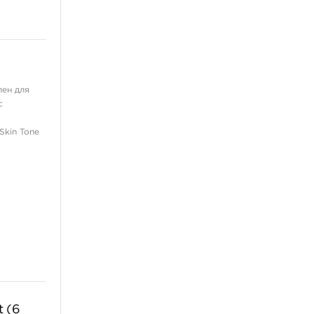
лен для
с
Skin Tone
t (6