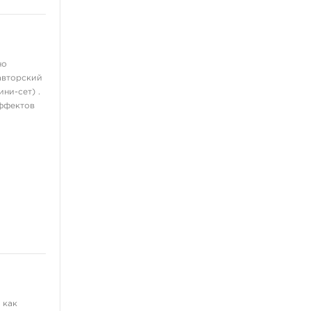
ещё 11
Татуировочное
оборудование
но
Татуировочные наборы
авторский
Татуировочные машинки
ни-сет) .
эффектов
Источники питания
Педали, клип-корды
Барьерная защита
ещё 13
Перманентный макияж,
татуаж
Пигменты для татуажа
Машинки для
дермопигментации
Картриджи для перманента
Тренировочные коврики
 как