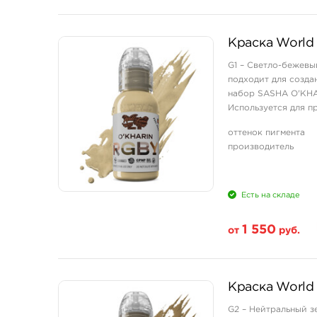
Свойство
Краска World 
1 унция - 30 мл
G1 – Светло-бежевы
подходит для созда
набор SASHA O'KHARI
Используется для п
при дневном и студи
оттенок пигмента
производитель
Есть на складе
1 550
от
руб.
Свойство
Краска World 
1 унция - 30 мл
G2 – Нейтральный з