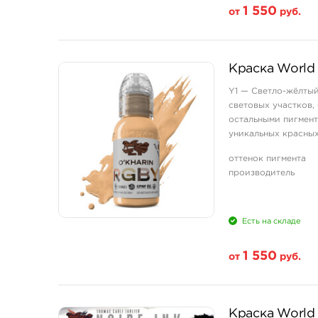
1 550
от
руб.
Свойство
Краска World 
1 унция - 30 мл
Y1 — Светло-жёлтый
световых участков,
остальными пигмент
уникальных красных
Set 16 . Также входит
оттенок пигмента
производитель
Есть на складе
1 550
от
руб.
Свойство
Краска World F