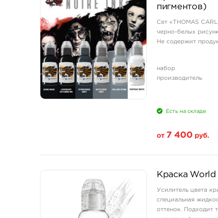
1 унция - 30 мл
пигментов)
Сет «THOMAS CARLI 
черно-белых рисунк
Не содержит проду
набор
производитель
Есть на складе
7 400
от
руб.
Свойство
Краска World 
1 унция - 30 мл
Усилитель цвета кра
4 унции - 120 мл
специальная жидкост
оттенок. Подходит 