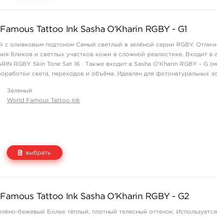
Цена
Количество
Famous Tattoo Ink Sasha O'Kharin RGBY - G1
1 550 руб.
купить
й с оливковым подтоном Самый светлый в зелёной серии RGBY. Отлич
ния бликов и светлых участков кожи в сложной реалистике. Входит в 
N RGBY Skin Tone Set 16 . Также входит в Sasha O'Kharin RGBY - G (ми
роработки света, переходов и объёма. Идеален для фотонатуральных 
йном ...
Зеленый
World Famous Tattoo Ink
выбрать
Цена
Количество
Famous Tattoo Ink Sasha O'Kharin RGBY - G2
1 550 руб.
купить
елёно-бежевый Более тёплый, плотный телесный оттенок. Используется