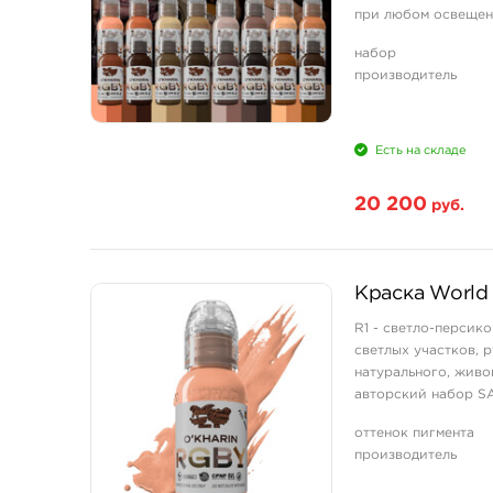
при любом освещен
смешанных и проше
набор
производитель
Есть на складе
20 200
руб.
Краска World 
R1 - светло-персик
светлых участков, 
натурального, живо
авторский набор SA
(мини-сет) .
оттенок пигмента
производитель