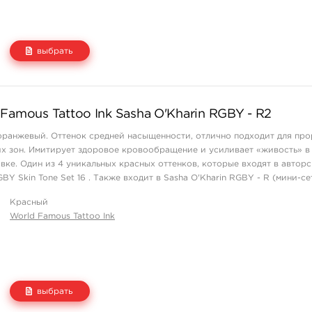
выбрать
Цена
Количество
Famous Tattoo Ink Sasha O'Kharin RGBY - R2
1 550 руб.
купить
оранжевый. Оттенок средней насыщенности, отлично подходит для пр
их зон. Имитирует здоровое кровообращение и усиливает «живость» в
вке. Один из 4 уникальных красных оттенков, которые входят в автор
 Skin Tone Set 16 . Также входит в Sasha O'Kharin RGBY - R (мини-сет
Красный
World Famous Tattoo Ink
выбрать