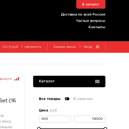
В каталог
Доставка по всей России
Частые вопросы
Контакты
|
|
(
0
)
0
руб.
оформить
Скидки здесь!
Вход
ярности
Каталог
Все товары
В наличии
Set (16
Цена
, руб
на,
ю вашу
ъемными