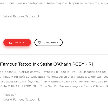
ии. 16 специально отобранных Александром Охариным пигментов, вру
дших строжайший контроль каче ...
World Famous Tattoo Ink
купить
отложить
Famous Tattoo Ink Sasha O'Kharin RGBY - R1
ово-розовый. Самый светлый оттенок в красной гамме. Идеален для бли
румянца и мягкой детализации. Используется в финальных слоях для со
го эффекта кожи. Один из 4 уникальных красных оттенков, которые вх
SHA O'KHARIN RGBY Skin Tone Set 16 . Также входит в Sasha O'Kharin 
Розовый
World Famous Tattoo Ink