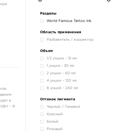
чную
Разделы
World Famous Tattoo Ink
Область применения
Разбавитель / корректор
Объем
1/2 унции - 15 мл
1 унция - 30 мл
2 унции - 60 мл
4 унции - 120 мл
8 унций - 240 мл
ков,
здания
Оттенок пигмента
одят в
RGBY - R
Черный / Теневой
Красный
Белый
Розовый