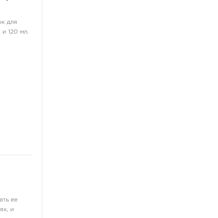
ок для
и 120 мл.
ать ее
ях, и