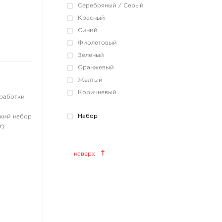
Серебряный / Серый
Красный
Синий
Фиолетовый
Зеленый
Оранжевый
Желтый
Коричневый
оработки
Набор
ский набор
) .
Краски татуировочные
наверх
World Famous Tattoo Ink
KWADRON INX
Allegory Ink
Xtreme Ink
KOKKAI Sumi