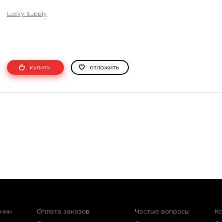
Lucky Supply
купить
отложить
ании
Оплата заказов
Частые вопросы
К