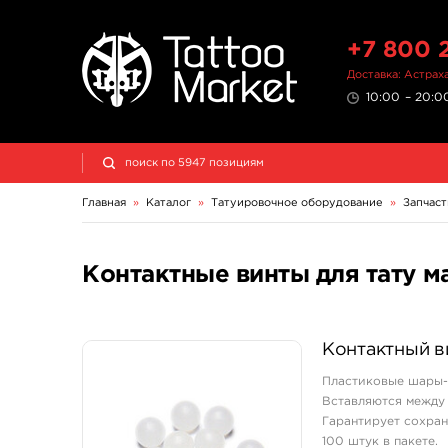
+7 800 
Доставка: Астрах
10:00 – 20:00
Главная
»
Каталог
»
Татуировочное оборудование
»
Запчаст
Контактные винты для тату м
Контактный ви
Пластиковые шары-
Вставляются между 
Гарантирует сохран
100 штук в пакете.