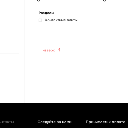
Разделы
Контактные винты
Краски татуировочные
наверх
World Famous Tattoo Ink
KWADRON INX
Allegory Ink
Xtreme Ink
KOKKAI Sumi
ещё 11
Татуировочное
оборудование
Татуировочные наборы
онтакты
Следуйте за нами
Принимаем к оплате
Татуировочные машинки