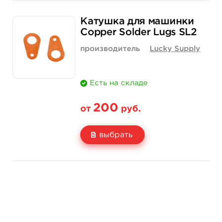
Свойство
10 шт
Катушка для машинки
Цена
200 руб.
Copper Solder Lugs SL2
Количество
купить
производитель
Lucky Supply
Есть на складе
200
от
руб.
выбрать
Свойство
10 шт
Цена
200 руб.
Количество
купить