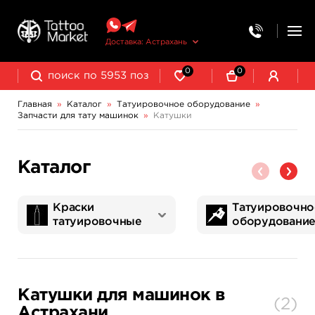
Доставка: Астрахань
0
0
Главная
»
Каталог
»
Татуировочное оборудование
»
Запчасти для тату машинок
»
Катушки
Колпачки, подставки, миксеры для краски
Трансферная бумага и принадлежности
Каталог
Краски
Татуировочно
татуировочные
оборудовани
World Famous Tattoo Ink
NE Pigments - светящиеся ультрафиолетовые пигменты
Татуировочные наборы
Картриджи татуировочные
Запчасти для тату машинок
Трансферная бумага и принадлежности
Катушки для машинок в
(
2
)
Астрахани