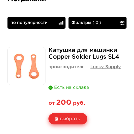
по популярности
Фильтры
(
0
)
по популярности
сначала дешевые
Катушка для машинки
Copper Solder Lugs SL4
производитель
Lucky Supply
Есть на складе
200
от
руб.
выбрать