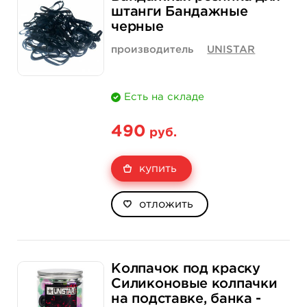
Цена
150 руб.
3 900 руб.
штанги Бандажные
черные
Количество
нет на складе
купить
производитель
UNISTAR
Есть на складе
490
руб.
купить
отложить
Колпачок под краску
Силиконовые колпачки
на подставке, банка -