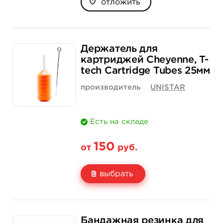
отложить
Держатель для
картриджей Cheyenne, T-
tech Cartridge Tubes 25мм
производитель
UNISTAR
Есть на складе
150
от
руб.
выбрать
Свойство
1 шт
30 шт (коробка)
Бандажная резинка для