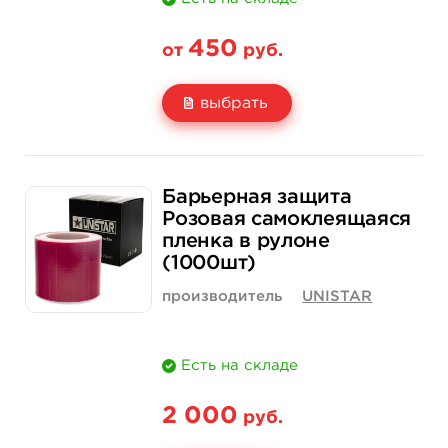
450
от
руб.
выбрать
Свойство
5 шт
100 шт (коробка)
Барьерная защита
Цена
450 руб.
4 000 руб.
Розовая самоклеящаяся
пленка в рулоне
Количество
нет на складе
купить
(1000шт)
производитель
UNISTAR
Есть на складе
2 000
руб.