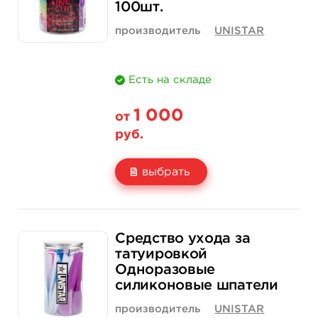
100шт.
производитель
UNISTAR
Есть на складе
1 000
от
руб.
выбрать
Свойство
Темно-синий
Зеленый
Средство ухода за
Цена
1 000 руб.
1 000 руб.
татуировкой
Одноразовые
Количество
купить
купить
силиконовые шпатели
производитель
UNISTAR