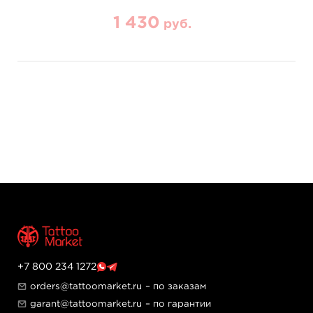
1 430
руб.
+7 800 234 1272
orders@tattoomarket.ru
– по заказам
garant@tattoomarket.ru
– по гарантии