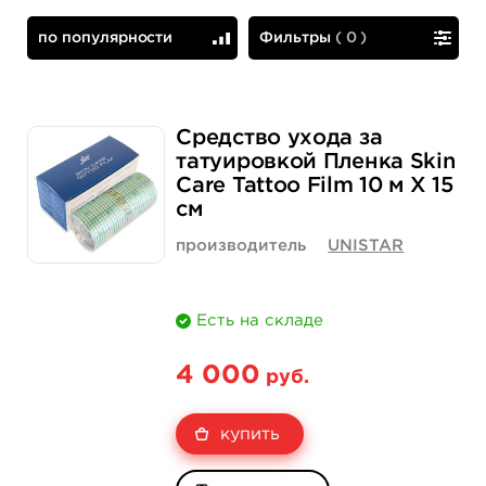
по популярности
Фильтры
(
0
)
по популярности
сначала дешевые
Средство ухода за
татуировкой Пленка Skin
Care Tattoo Film 10 м Х 15
см
производитель
UNISTAR
Есть на складе
4 000
руб.
купить