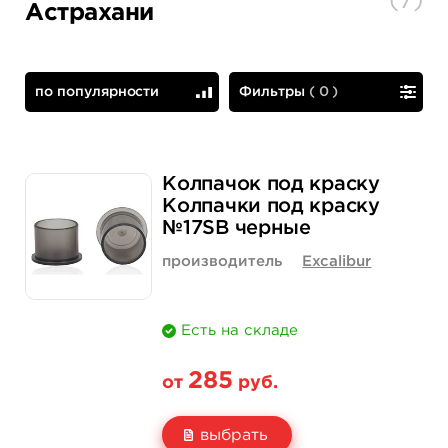
(
7
)
Астрахани
по популярности
Фильтры
(
0
)
по популярности
сначала дешевые
Колпачок под краску
Колпачки под краску
№17SB черные
производитель
Excalibur
Есть на складе
285
от
руб.
выбрать