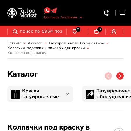
Доставка: Астрахань
0
0
Главная
»
Каталог
»
Татуировочное оборудование
»
Колпачки, подставки, миксеры для краски
»
Колпачки, подставки, миксеры для краски
Трансферная бумага и принадлежности
Колпачки под краску
Каталог
Краски
Татуировочно
татуировочные
оборудовани
World Famous Tattoo Ink
NE Pigments - светящиеся ультрафиолетовые пигменты
Татуировочные наборы
Картриджи татуировочные
Запчасти для тату машинок
Трансферная бумага и принадлежности
Колпачки под краску в