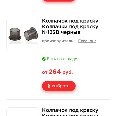
Свойство
100 шт
500 шт
Колпачок под краску
Цена
285 руб.
1 330 руб.
Колпачки под краску
№13SB черные
Количество
нет на складе
купить
производитель
Excalibur
Есть на складе
264
от
руб.
выбрать
Свойство
100 шт
500 шт
Колпачок под краску
Цена
264 руб.
1 283 руб.