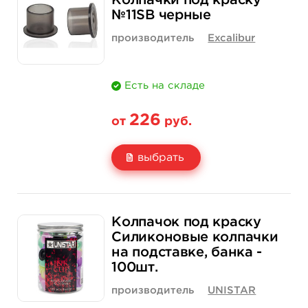
Колпачки под краску
№11SB черные
Количество
нет на складе
купить
производитель
Excalibur
Есть на складе
226
от
руб.
выбрать
Свойство
100 шт
500 шт
Колпачок под краску
Цена
226 руб.
1 045 руб.
Силиконовые колпачки
на подставке, банка -
Количество
нет на складе
купить
100шт.
производитель
UNISTAR