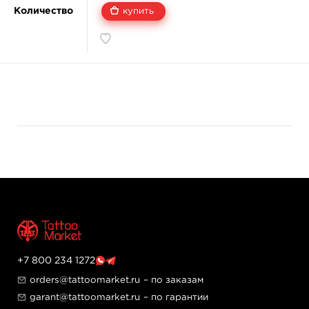
Количество
купить
+7 800 234 1272
orders@tattoomarket.ru
– по заказам
garant@tattoomarket.ru
– по гарантии