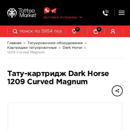
Доставка: Астрахань
0
0
Главная
»
Татуировочное оборудование
»
Картриджи татуировочные
»
Dark Horse
»
Колпачки, подставки, миксеры для краски
Трансферная бумага и принадлежности
1209 Curved Magnum
Тату-картридж Dark Horse
1209 Curved Magnum