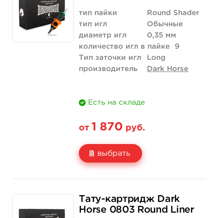
Количество
купить
тип пайки
Round Shader
тип игл
Обычные
диаметр игл
0,35 мм
количество игл в пайке
9
Тип заточки игл
Long
производитель
Dark Horse
Есть на складе
1 870
от
руб.
выбрать
Свойство
20 шт (коробка)
Тату-картридж Dark
Цена
1 870 руб.
Horse 0803 Round Liner