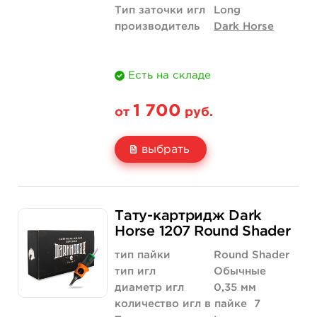
Тип заточки игл
Long
производитель
Dark Horse
Есть на складе
1 700
от
руб.
выбрать
Свойство
20 шт (коробка)
Тату-картридж Dark
Цена
1 700 руб.
Horse 1207 Round Shader
Количество
купить
тип пайки
Round Shader
тип игл
Обычные
диаметр игл
0,35 мм
количество игл в пайке
7