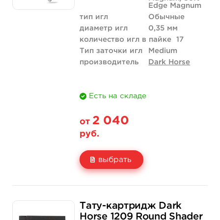
Edge Magnum
тип игл
Обычные
диаметр игл
0,35 мм
количество игл в пайке
17
Тип заточки игл
Medium
производитель
Dark Horse
Есть на складе
2 040
от
руб.
выбрать
Свойство
20 шт (коробка)
Тату-картридж Dark
Цена
2 040 руб.
Horse 1209 Round Shader