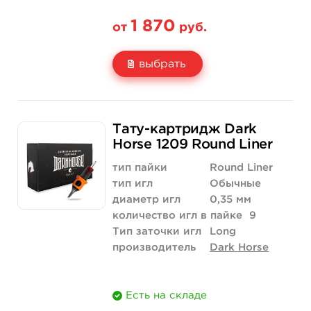
1 870
от
руб.
выбрать
Свойство
20 шт (коробка)
Тату-картридж Dark
Цена
1 870 руб.
Horse 1209 Round Liner
Количество
купить
тип пайки
Round Liner
тип игл
Обычные
диаметр игл
0,35 мм
количество игл в пайке
9
Тип заточки игл
Long
производитель
Dark Horse
Есть на складе