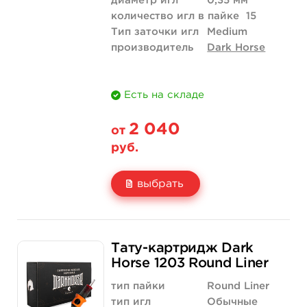
диаметр игл
0,35 мм
количество игл в пайке
15
Тип заточки игл
Medium
производитель
Dark Horse
Есть на складе
2 040
от
руб.
выбрать
Свойство
20 шт (коробка)
Тату-картридж Dark
Цена
2 040 руб.
Horse 1203 Round Liner
Количество
купить
тип пайки
Round Liner
тип игл
Обычные