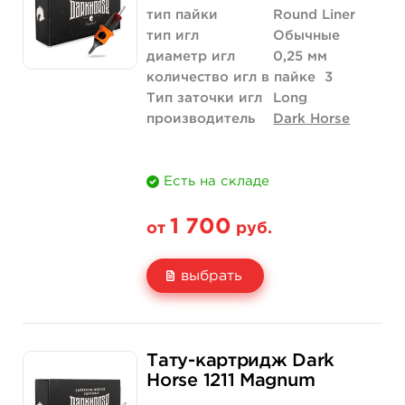
Количество
купить
тип пайки
Round Liner
тип игл
Обычные
диаметр игл
0,25 мм
количество игл в пайке
3
Тип заточки игл
Long
производитель
Dark Horse
Есть на складе
1 700
от
руб.
выбрать
Свойство
20 шт (коробка)
Тату-картридж Dark
Цена
1 700 руб.
Horse 1211 Magnum