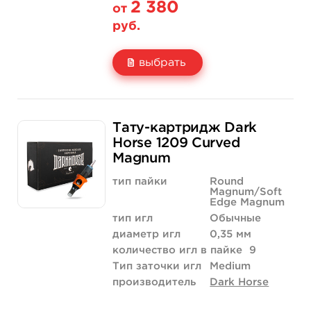
2 380
от
руб.
выбрать
Свойство
20 шт (коробка)
Тату-картридж Dark
Цена
2 380 руб.
Horse 1209 Curved
Magnum
Количество
купить
тип пайки
Round
Magnum/Soft
Edge Magnum
тип игл
Обычные
диаметр игл
0,35 мм
количество игл в пайке
9
Тип заточки игл
Medium
производитель
Dark Horse