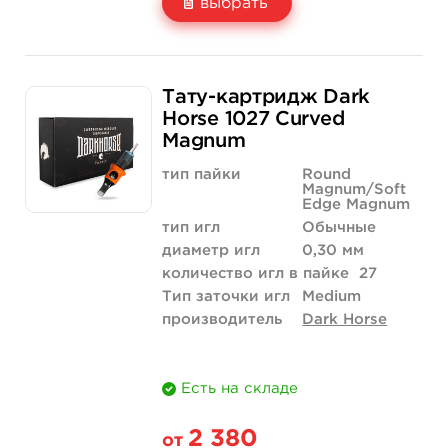
выбрать
Свойство
20 шт (коробка)
Тату-картридж Dark
Цена
2 380 руб.
Horse 1027 Curved
Magnum
Количество
купить
тип пайки
Round
Magnum/Soft
Edge Magnum
тип игл
Обычные
диаметр игл
0,30 мм
количество игл в пайке
27
Тип заточки игл
Medium
производитель
Dark Horse
Есть на складе
2 380
от