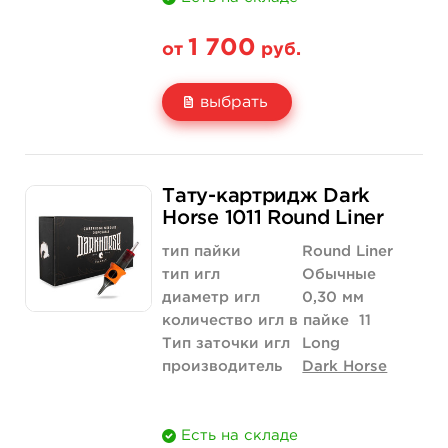
1 700
от
руб.
выбрать
Свойство
20 шт (коробка)
Тату-картридж Dark
Цена
1 700 руб.
Horse 1011 Round Liner
Количество
купить
тип пайки
Round Liner
тип игл
Обычные
диаметр игл
0,30 мм
количество игл в пайке
11
Тип заточки игл
Long
производитель
Dark Horse
Есть на складе