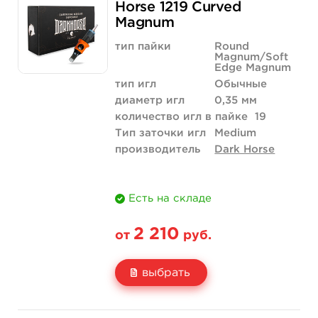
Цена
1 700 руб.
Horse 1219 Curved
Magnum
Количество
купить
тип пайки
Round
Magnum/Soft
Edge Magnum
тип игл
Обычные
диаметр игл
0,35 мм
количество игл в пайке
19
Тип заточки игл
Medium
производитель
Dark Horse
Есть на складе
2 210
от
руб.
выбрать