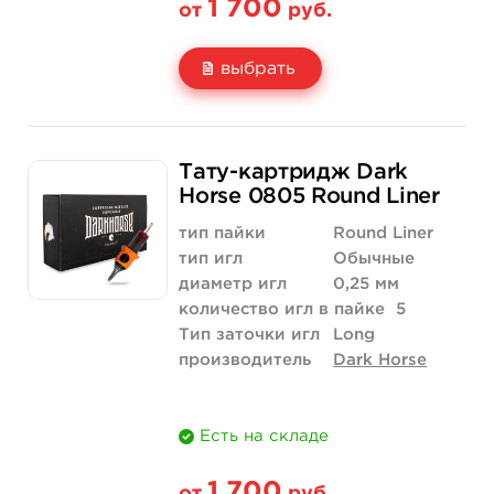
1 700
от
руб.
выбрать
Свойство
20 шт (коробка)
Тату-картридж Dark
Цена
1 700 руб.
Horse 0805 Round Liner
Количество
купить
тип пайки
Round Liner
тип игл
Обычные
диаметр игл
0,25 мм
количество игл в пайке
5
Тип заточки игл
Long
производитель
Dark Horse
Есть на складе
1 700