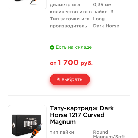
диаметр игл
0,35 мм
количество игл в пайке
3
Тип заточки игл
Long
производитель
Dark Horse
Есть на складе
1 700
от
руб.
выбрать
Свойство
20 шт (коробка)
Тату-картридж Dark
Цена
1 700 руб.
Horse 1217 Curved
Magnum
Количество
купить
тип пайки
Round
Magnum/Soft