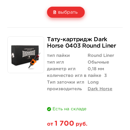
выбрать
Свойство
20 шт (коробка)
Тату-картридж Dark
Цена
1 700 руб.
Horse 0403 Round Liner
Количество
купить
тип пайки
Round Liner
тип игл
Обычные
диаметр игл
0,18 мм
количество игл в пайке
3
Тип заточки игл
Long
производитель
Dark Horse
Есть на складе
1 700
от
руб.