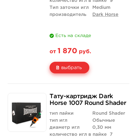
количество игл в пайке
9
Тип заточки игл
Medium
производитель
Dark Horse
Есть на складе
1 870
от
руб.
выбрать
Свойство
20 шт (коробка)
Тату-картридж Dark
Цена
1 870 руб.
Horse 1007 Round Shader
Количество
купить
тип пайки
Round Shader
тип игл
Обычные
диаметр игл
0,30 мм
количество игл в пайке
7