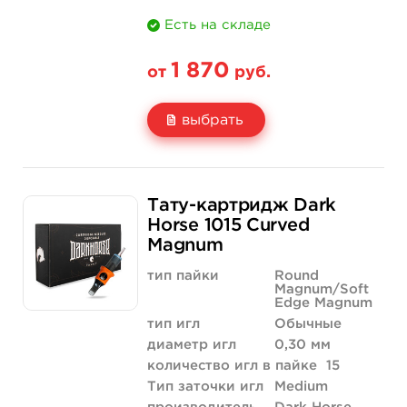
Есть на складе
1 870
от
руб.
выбрать
Свойство
20 шт (коробка)
Тату-картридж Dark
Цена
1 870 руб.
Horse 1015 Curved
Magnum
Количество
купить
тип пайки
Round
Magnum/Soft
Edge Magnum
тип игл
Обычные
диаметр игл
0,30 мм
количество игл в пайке
15
Тип заточки игл
Medium