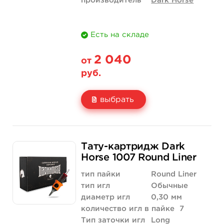
производитель
Dark Horse
Есть на складе
2 040
от
руб.
выбрать
Свойство
20 шт (коробка)
Тату-картридж Dark
Цена
2 040 руб.
Horse 1007 Round Liner
Количество
купить
тип пайки
Round Liner
тип игл
Обычные
диаметр игл
0,30 мм
количество игл в пайке
7
Тип заточки игл
Long