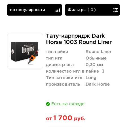
по популярности
Фильтры
(
0
)
по популярности
сначала дешевые
Тату-картридж Dark
Horse 1003 Round Liner
тип пайки
Round Liner
тип игл
Обычные
диаметр игл
0,30 мм
количество игл в пайке
3
Тип заточки игл
Long
производитель
Dark Horse
Есть на складе
1 700
от
руб.