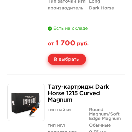
Тип заточки игл
Long
производитель
Dark Horse
Есть на складе
1 700
от
руб.
выбрать
Свойство
20 шт (коробка)
Тату-картридж Dark
Цена
1 700 руб.
Horse 1215 Curved
Magnum
Количество
купить
тип пайки
Round
Magnum/Soft
Edge Magnum
тип игл
Обычные