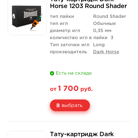
Цена
1 700 руб.
Horse 1203 Round Shader
Количество
купить
тип пайки
Round Shader
тип игл
Обычные
диаметр игл
0,35 мм
количество игл в пайке
3
Тип заточки игл
Long
производитель
Dark Horse
Есть на складе
1 700
от
руб.
выбрать
Свойство
20 шт (коробка)
Тату-картридж Dark