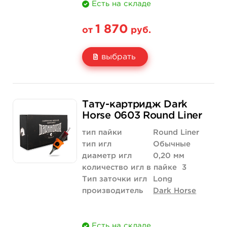
Есть на складе
1 870
от
руб.
выбрать
Свойство
20 шт (коробка)
Тату-картридж Dark
Цена
1 870 руб.
Horse 0603 Round Liner
Количество
купить
тип пайки
Round Liner
тип игл
Обычные
диаметр игл
0,20 мм
количество игл в пайке
3
Тип заточки игл
Long
производитель
Dark Horse
Есть на складе