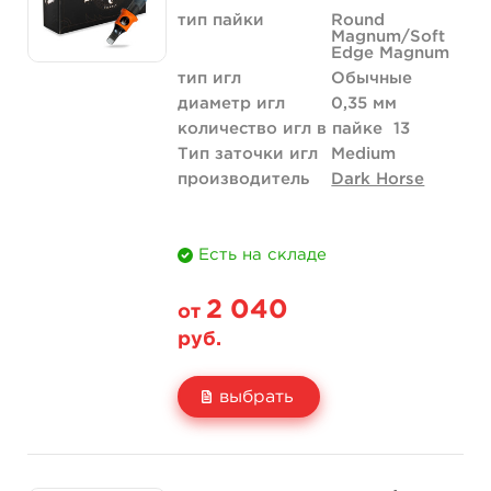
тип пайки
Round
Magnum/Soft
Edge Magnum
тип игл
Обычные
диаметр игл
0,35 мм
количество игл в пайке
13
Тип заточки игл
Medium
производитель
Dark Horse
Есть на складе
2 040
от
руб.
выбрать
Свойство
20 шт (коробка)