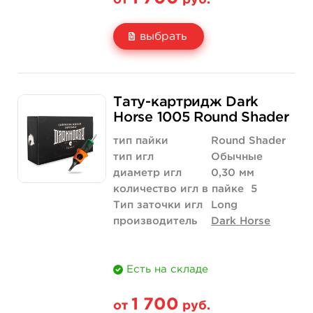
от
руб.
выбрать
Свойство
20 шт (коробка)
Тату-картридж Dark
Цена
1 700 руб.
Horse 1005 Round Shader
Количество
купить
тип пайки
Round Shader
тип игл
Обычные
диаметр игл
0,30 мм
количество игл в пайке
5
Тип заточки игл
Long
производитель
Dark Horse
Есть на складе
1 700
от
руб.