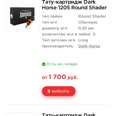
Тату-картридж Dark
Цена
2 040 руб.
Horse 1205 Round Shader
Количество
купить
тип пайки
Round Shader
тип игл
Обычные
диаметр игл
0,35 мм
количество игл в пайке
5
Тип заточки игл
Long
производитель
Dark Horse
Есть на складе
1 700
от
руб.
выбрать
Свойство
20 шт (коробка)
Тату-картридж Dark