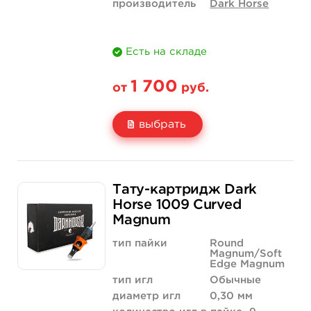
производитель
Dark Horse
Есть на складе
1 700
от
руб.
выбрать
Свойство
20 шт (коробка)
Тату-картридж Dark
Цена
1 700 руб.
Horse 1009 Curved
Magnum
Количество
купить
тип пайки
Round
Magnum/Soft
Edge Magnum
тип игл
Обычные
диаметр игл
0,30 мм