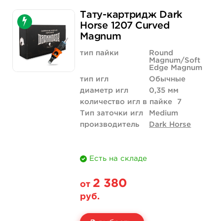
Свойство
20 шт (коробка)
Тату-картридж Dark
Цена
2 210 руб.
Horse 1207 Curved
Magnum
Количество
купить
тип пайки
Round
Magnum/Soft
Edge Magnum
тип игл
Обычные
диаметр игл
0,35 мм
количество игл в пайке
7
Тип заточки игл
Medium
производитель
Dark Horse
Есть на складе
2 380
от
руб.