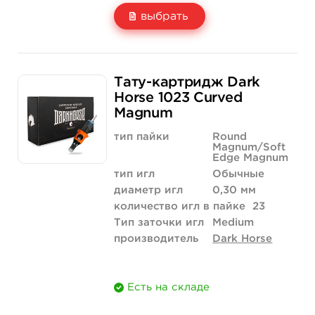
выбрать
Свойство
20 шт (коробка)
Тату-картридж Dark
Цена
1 700 руб.
Horse 1023 Curved
Magnum
Количество
купить
тип пайки
Round
Magnum/Soft
Edge Magnum
тип игл
Обычные
диаметр игл
0,30 мм
количество игл в пайке
23
Тип заточки игл
Medium
производитель
Dark Horse
Есть на складе