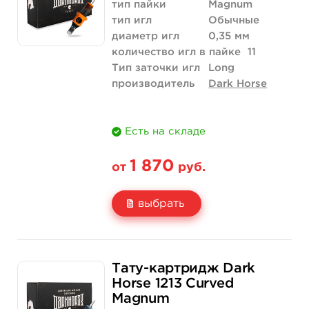
Количество
купить
тип пайки
Magnum
тип игл
Обычные
диаметр игл
0,35 мм
количество игл в пайке
11
Тип заточки игл
Long
производитель
Dark Horse
Есть на складе
1 870
от
руб.
выбрать
Свойство
20 шт (коробка)
Тату-картридж Dark
Цена
1 870 руб.
Horse 1213 Curved
Magnum
Количество
купить