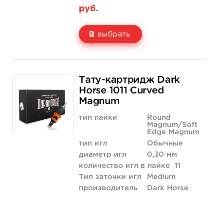
руб.
выбрать
Свойство
20 шт (коробка)
Тату-картридж Dark
Цена
2 380 руб.
Horse 1011 Curved
Magnum
Количество
купить
тип пайки
Round
Magnum/Soft
Edge Magnum
тип игл
Обычные
диаметр игл
0,30 мм
количество игл в пайке
11
Тип заточки игл
Medium
производитель
Dark Horse