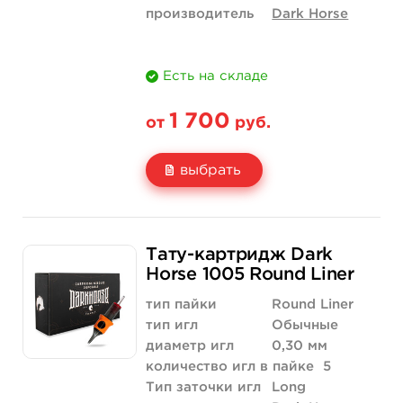
производитель
Dark Horse
Есть на складе
1 700
от
руб.
выбрать
Свойство
20 шт (коробка)
Тату-картридж Dark
Цена
1 700 руб.
Horse 1005 Round Liner
Количество
купить
тип пайки
Round Liner
тип игл
Обычные
диаметр игл
0,30 мм
количество игл в пайке
5
Тип заточки игл
Long