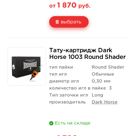
1 870
от
руб.
выбрать
Свойство
20 шт (коробка)
Тату-картридж Dark
Цена
1 870 руб.
Horse 1003 Round Shader
Количество
купить
тип пайки
Round Shader
тип игл
Обычные
диаметр игл
0,30 мм
количество игл в пайке
3
Тип заточки игл
Long
производитель
Dark Horse
Есть на складе