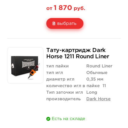
1 870
от
руб.
выбрать
Свойство
20 шт (коробка)
Тату-картридж Dark
Цена
1 870 руб.
Horse 1211 Round Liner
Количество
купить
тип пайки
Round Liner
тип игл
Обычные
диаметр игл
0,35 мм
количество игл в пайке
11
Тип заточки игл
Long
производитель
Dark Horse
Есть на складе