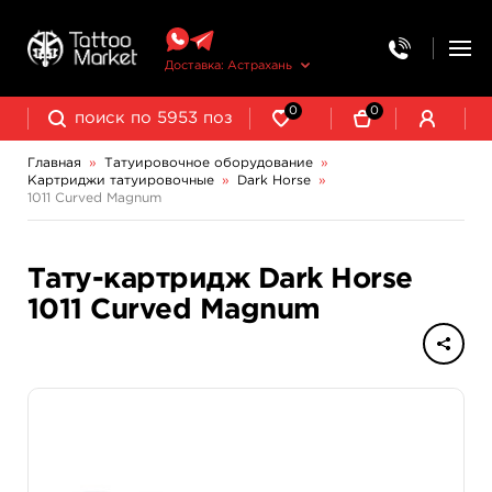
Доставка: Астрахань
0
0
Главная
»
Татуировочное оборудование
»
Картриджи татуировочные
»
Dark Horse
»
Колпачки, подставки, миксеры для краски
Трансферная бумага и принадлежности
1011 Curved Magnum
Тату-картридж Dark Horse
1011 Curved Magnum