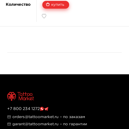
Количество
купить
+7 800 234 1272
orders@tattoomarket.ru
– по заказам
garant@tattoomarket.ru
– по гарантии