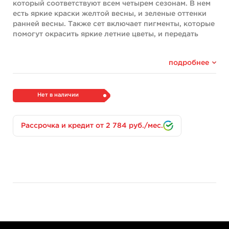
который соответствуют всем четырем сезонам. В нем
есть яркие краски желтой весны, и зеленые оттенки
ранней весны. Также сет включает пигменты, которые
помогут окрасить яркие летние цветы, и передать
холод и мрачность снежного зимнего дня.
Сет состоит из следующих цветов:
подробнее
Aquamarine
Longhorn Brown
Нет в наличии
Old Gold
Deep Sea
Bay Gray
Рассрочка и кредит от 2 784 руб./мес.
Grape Leaf
Cold Steel
Coral Green
Vivid Pink
Flamingo Pink
Harvest Gold
Snowflake
Состав
Сет «Seasonal Spectrum 12» включает в себя
достаточно яркие оттенки, для создания которых