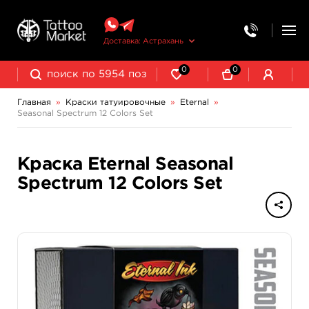
Доставка: Астрахань
0
0
Главная
»
Краски татуировочные
»
Eternal
»
Seasonal Spectrum 12 Colors Set
NE Pigments - светящиеся ультрафиолетовые пигменты
Краска Eternal Seasonal
Spectrum 12 Colors Set