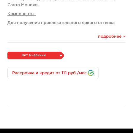
Санта Моники.
Компоненты:
Для получения привлекательного яркого оттенка
компания подвергает пигменты процедуре
диспергирования. Это способствует созданию
подробнее
однородной консистенции и плотного закраса без
просветов. При этом ускоряется процесс
регенерации, благодаря мелким частицам.
Нет в наличии
Для разбавления применяется деионизированная
вода без солей. Для стерилизации используется
Рассрочка и кредит от 111 руб./мес.
изопропанол. Глицерин помогает увлажнить и
смягчить кожу.
Функциональное назначение краски:
Для татуирования в разных стилях.
Цвет отлично подойдет для рисования лавандовых
полей, закраса сирени и других цветов в фиолетовом
цвете.
Преимущества краски: