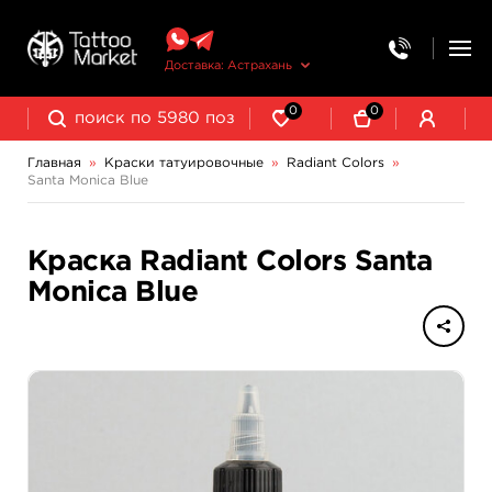
Доставка: Астрахань
0
0
Главная
»
Краски татуировочные
»
Radiant Colors
»
Santa Monica Blue
NE Pigments - светящиеся ультрафиолетовые пигменты
Краска Radiant Colors Santa
Monica Blue