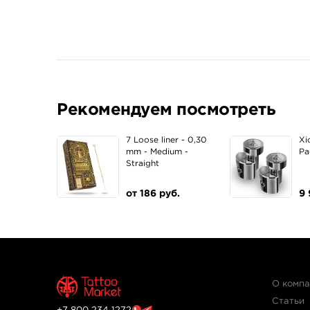
Рекомендуем посмотреть
7 Loose liner - 0,30
Xi
mm - Medium -
Pa
Straight
от 186 руб.
9 
О комп
Статьи