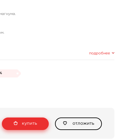
магнума.
ом.
подробнее
5%
купить
отложить