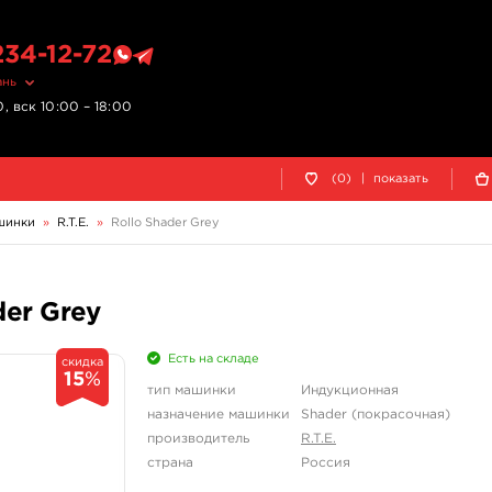
234-12-72
ань
, вск 10:00 – 18:00
(0)
|
показать
шинки
»
R.T.E.
»
Rollo Shader Grey
der Grey
Есть на складе
скидка
15
%
тип машинки
Индукционная
назначение машинки
Shader (покрасочная)
производитель
R.T.E.
страна
Россия