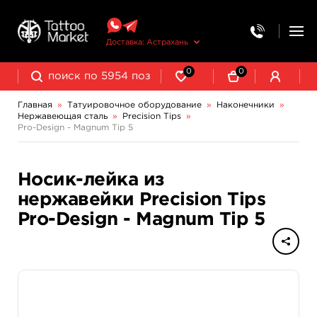
Доставка: Астрахань
0
0
Главная
»
Татуировочное оборудование
»
Наконечники
»
Нержавеющая сталь
»
Precision Tips
»
Колпачки, подставки, миксеры для краски
Трансферная бумага и принадлежности
Одноразовые стерильные
Pro-Design - Magnum Tip 5
Носик-лейка из
нержавейки Precision Tips
Pro-Design - Magnum Tip 5