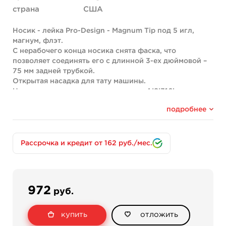
страна
США
Носик - лейка Pro-Design - Magnum Tip под 5 игл,
магнум, флэт.
С нерабочего конца носика снята фаска, что
позволяет соединять его с длинной 3-ех дюймовой –
75 мм задней трубкой.
Открытая насадка для тату машины.
Нержавеющая, полированная сталь AISI316L .
Pro-Design - 100% гарантия качества от
подробнее
профессионалов King Pin.
Внимание, дизайн насадки может немного отличаться
от представленного изображения – исключительная
особенность производителя!
Рассрочка и кредит от 162 руб./мес.
Использовать для следующих конфигураций игл:
4F – пайка 4 иглы флэт,
5F- пайка 5 игл флэт,
5M - пайка 5 игл магнум,
972
руб.
7M2 - пайка 7 дабл флэт,
9M2 - пайка 9 дабл флэт
купить
отложить