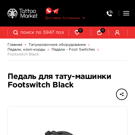
Доставка: Астрахань
0
0
Главная
»
Татуировочное оборудование
»
Педали, клип-корды
»
Педали - Foot Switches
»
Колпачки, подставки, миксеры для краски
Трансферная бумага и принадлежности
Footswitch Black
Клип-корды - Clipcords
Педали - Foot Switches
Педаль для тату-машинки
Footswitch Black