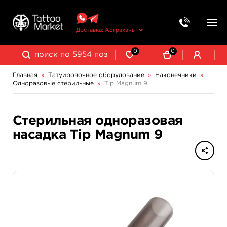
Доставка: Астрахань
0
0
Главная
»
Татуировочное оборудование
»
Наконечники
»
Одноразовые стерильные
»
Tip Magnum 9
Колпачки, подставки, миксеры для краски
Трансферная бумага и принадлежности
Одноразовые стерильные
Стерильная одноразовая
насадка Tip Magnum 9