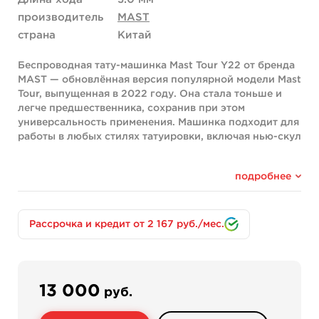
производитель
MAST
страна
Китай
Беспроводная тату-машинка Mast Tour Y22 от бренда
MAST — обновлённая версия популярной модели Mast
Tour, выпущенная в 2022 году. Она стала тоньше и
легче предшественника, сохранив при этом
универсальность применения. Машинка подходит для
работы в любых стилях татуировки, включая нью-скул
и олд-скулл с плотным покрасом, а также для
перманентного макияжа.
подробнее
Модель оснащена двигателем Custom Mast Coreless
без сердечника — это увеличивает срок службы
мотора и делает его практически необслуживаемым.
Рассрочка и кредит от 2 167 руб./мес.
Энергоэффективность двигателя позволяет дольше
работать на одном заряде аккумулятора.
Ключевые особенности
Машинка поддерживает два режима работы:
13 000
руб.
беспроводной от аккумулятора и проводной через
разъём RCA. Если батарея разрядилась во время