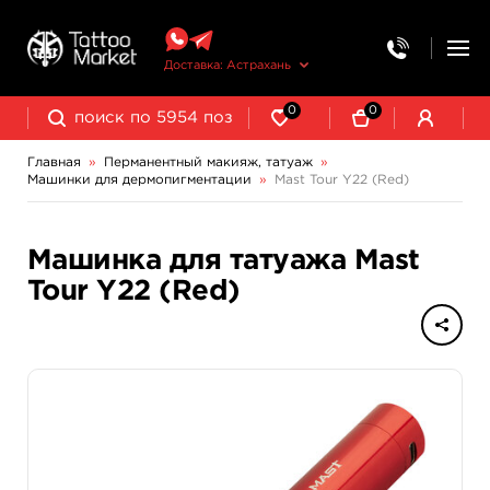
Доставка: Астрахань
0
0
Главная
»
Перманентный макияж, татуаж
»
Машинки для дермопигментации
»
Mast Tour Y22 (Red)
Выведение и осветление татуажа
Машинка для татуажа Mast
Tour Y22 (Red)