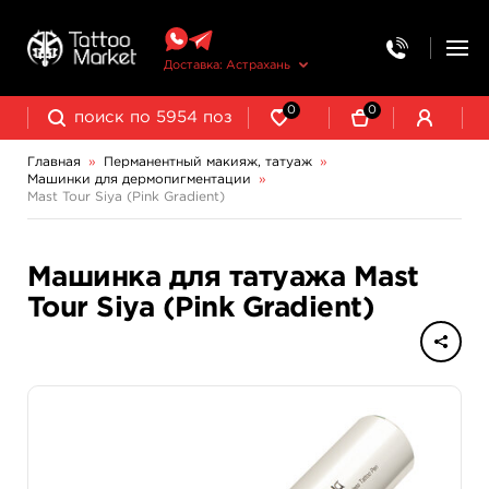
Доставка: Астрахань
0
0
Главная
»
Перманентный макияж, татуаж
»
Машинки для дермопигментации
»
Выведение и осветление татуажа
Mast Tour Siya (Pink Gradient)
Машинка для татуажа Mast
Tour Siya (Pink Gradient)