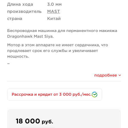
Длина хода
3.0 мм
производитель
MAST
страна
Китай
Беспроводная машинка для перманентного макияжа
Dragonhawk Mast Siya.
Мотор в этом аппарате не имеет сердечника, что
продлевает срок его службы и увеличивает
мощность.
Технические характеристики:
Вес - 133г
подробнее
Длина хода - 3мм
Диаметр держателя - 24мм
Рабочий вольтаж - 5-12В
Рассрочка и кредит от 3 000 руб./мес.
Емкость аккумулятора - 1200мАч
Время зарядки аккумулятора - 2 часа
Время работы на одном заряде - до 6 часов
Комплектация:
18 000
руб.
- Машинка Mast Tour Siya;