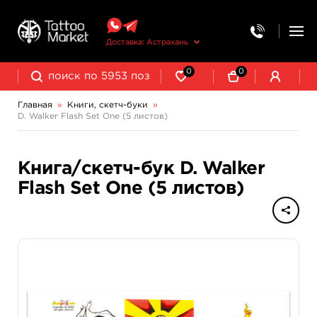
Доставка: Астрахань
0
0
Главная
»
Книги, скетч-буки
»
D. Walker Flash Set One (5 листов)
Книга/скетч-бук D. Walker
Flash Set One (5 листов)