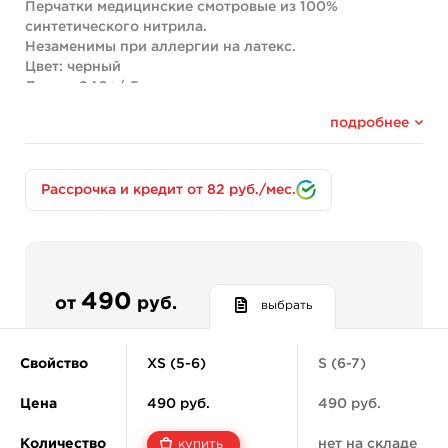
Перчатки медицинские смотровые из 100%
синтетического нитрила.
Незаменимы при аллергии на латекс.
Цвет: черный
Длина: 240+/-5 мм
Срок годности: 3 года
подробнее
50 пар в упаковке
Произведено: LATEXX MANUFACTURING SDN.BHD,
Semperit Group, Малайзия
Рассрочка и кредит от 82 руб./мес.
490
от
руб.
выбрать
Свойство
XS (5-6)
S (6-7)
Цена
490 руб.
490 руб.
Количество
нет на складе
купить