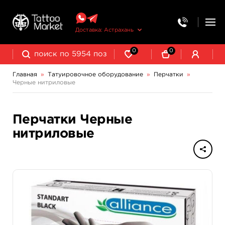
Доставка: Астрахань
0
0
Главная
»
Татуировочное оборудование
»
Перчатки
»
Черные нитриловые
Колпачки, подставки, миксеры для краски
Трансферная бумага и принадлежности
Перчатки Черные
нитриловые