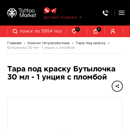
Доставка: Астрахань
0
0
Главная
»
Краски татуировочные
»
Тара под краску
»
Бутылочка 30 мл - 1 унция с пломбой
NE Pigments - светящиеся ультрафиолетовые пигменты
Тара под краску Бутылочка
30 мл - 1 унция с пломбой