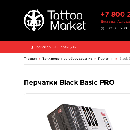
+7 800 
Доставка: Астрах
10:00 – 20:00
Главная
»
Татуировочное оборудование
»
Перчатки
»
Black 
Перчатки Black Basic PRO