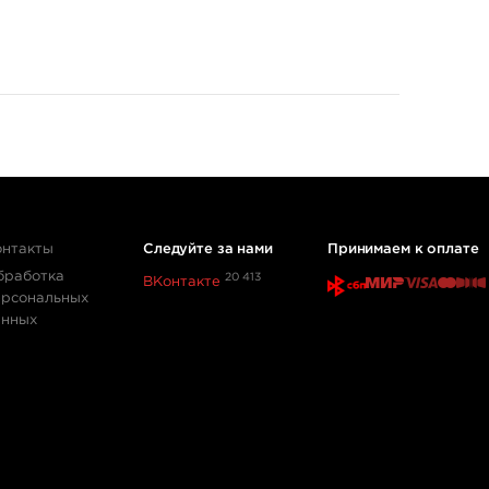
онтакты
Следуйте за нами
Принимаем к оплате
бработка
20 413
ВКонтакте
ерсональных
анных