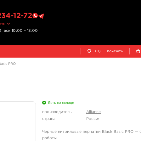
234-12-72
ань
, вск 10:00 – 18:00
(0)
|
показать
Basic PRO
Есть на складе
производитель
Alliance
страна
Россия
Черные нитриловые перчатки Black Basic PRO — 
работы.