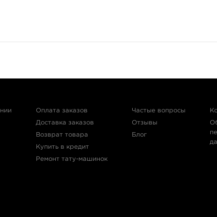
ании
Оплата заказов
Частые вопросы
К
Доставка заказов
Отзывы
О
п
Возврат товара
Блог
д
Купить в кредит
Ремонт тату-машинок