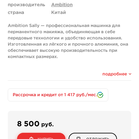
производитель
Ambition
страна
Китай
Ambition Sally — профессиональная машинка для
перманентного макияжа, объединяющая в себе
передовые технологии и удобство использования.
Изготовленная из лёгкого и прочного алюминия, она
обеспечивает высокую производительность при
компактных размерах.
Особенности машинки Ambition Sally:
подробнее
Длина машинки составляет 141 мм, диаметр — 22 мм, а
вес — всего 108 г. Эргономичный и тонкий корпус
обеспечивает комфорт во время работы, а
нескользящая рукоятка улучшает контроль.
Рассрочка и кредит от 1 417 руб./мес.
Подходит для большинства картриджей с иглами от
ведущих производителей, что делает её
универсальным инструментом для мастеров.
8 500
руб.
Встроенный настраиваемый мотор coreless
обеспечивает стабильную мощность с выходом 12В и
скоростью 12 500 об/мин. Это гарантирует быстрое
купить
отложить