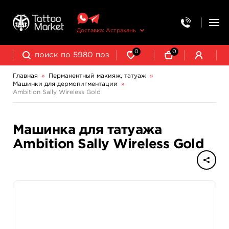
Доставка: Астрахань
0
0
Главная
»
Перманентный макияж, татуаж
»
Машинки для дермопигментации
»
Выведение и осветление татуажа
Ambition Sally Wireless Gold
Машинка для татуажа
Ambition Sally Wireless Gold