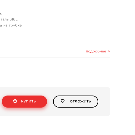
.
таль 316L
а на трубке
подробнее
купить
отложить