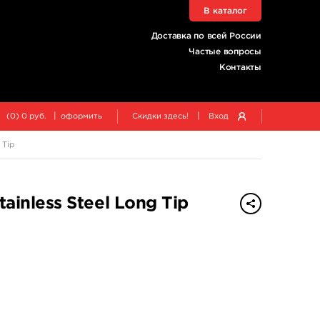
В каталог
Доставка по всей России
Частые вопросы
Контакты
|
|
(
0
)
0
руб.
оформить
Скидки здесь!
Вход
 Tip
ainless Steel Long Tip