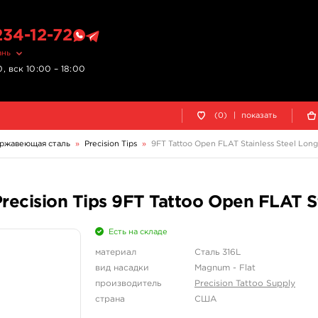
234-12-72
ань
, вск 10:00 – 18:00
(0)
|
показать
ржавеющая сталь
»
Precision Tips
»
9FT Tattoo Open FLAT Stainless Steel Long
cision Tips 9FT Tattoo Open FLAT St
Есть на складе
материал
Сталь 316L
вид насадки
Magnum - Flat
производитель
Precision Tattoo Supply
страна
США