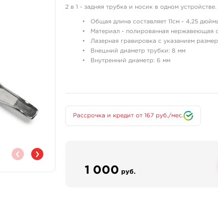
2 в 1 - задняя трубка и носик в одном устройстве.
Общая длина составляет 11см - 4,25 дюйма
Материал - полированная нержавеющая с
Лазерная гравировка с указанием размер
Внешний диаметр трубки: 8 мм
Внутренний диаметр: 6 мм
Подходит для
флэтов и магнумов:
8F – пайка 8 иглы флэт,
9F- пайка 9 игл флэт,
Рассрочка и кредит от 167 руб./мес.
9MAG - пайка 9 игл магнум,
15M2 - пайка 15 дабл флэт.
1 000
руб.