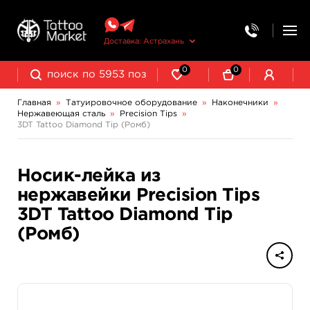
Доставка: Астрахань
0
0
Главная
»
Татуировочное оборудование
»
Наконечники
»
Нержавеющая сталь
»
Precision Tips
»
Колпачки, подставки, миксеры для краски
Трансферная бумага и принадлежности
Одноразовые стерильные
3DT Tattoo Diamond Tip (Ромб)
Носик-лейка из
нержавейки Precision Tips
3DT Tattoo Diamond Tip
(Ромб)