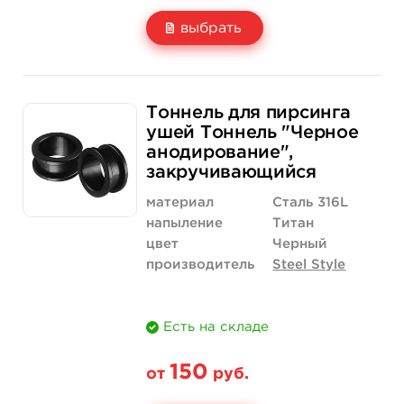
выбрать
Свойство
Диаметр: 3 мм
Диаметр: 4 мм
167 руб.
167 руб.
Тоннель для пирсинга
Цена
от 111 руб.
от 111 руб.
ушей Тоннель "Черное
анодирование",
Количество
купить
купить
закручивающийся
материал
Сталь 316L
напыление
Титан
цвет
Черный
производитель
Steel Style
Есть на складе
150
от
руб.