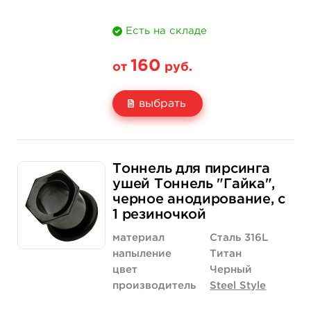
Есть на складе
160
от
руб.
выбрать
Свойство
Диаметр: 4 мм
Диаметр: 5 мм
Тоннель для пирсинга
Цена
160 руб.
160 руб.
ушей Тоннель "Гайка",
черное анодирование, с
Количество
нет на складе
купить
1 резиночкой
материал
Сталь 316L
напыление
Титан
цвет
Черный
производитель
Steel Style