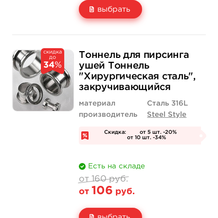
выбрать
Свойство
Диаметр: 4 мм
Диаметр: 5 мм
скидка
Тоннель для пирсинга
до
Цена
150 руб.
170 руб.
34
%
ушей Тоннель
"Хирургическая сталь",
Количество
нет на складе
купить
закручивающийся
материал
Сталь 316L
производитель
Steel Style
Скидка:
от 5 шт. -20%
от 10 шт. -34%
Есть на складе
от 160 руб.
106
от
руб.
выбрать