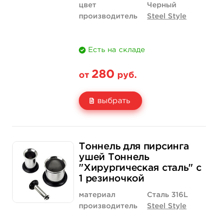
цвет
Черный
производитель
Steel Style
Есть на складе
280
от
руб.
выбрать
Свойство
Диаметр: 3 мм
Диаметр: 4 мм
Тоннель для пирсинга
Цена
280 руб.
280 руб.
ушей Тоннель
"Хирургическая сталь" с
Количество
нет на складе
купить
1 резиночкой
материал
Сталь 316L
производитель
Steel Style