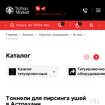
Доставка: Астрахань
0
0
Главная
»
Каталог
»
Пирсинг украшения
»
В уши
»
Тоннели
Растяжки для тоннелей
Каталог
Краски
Татуировочно
татуировочные
оборудовани
World Famous Tattoo Ink
NE Pigments - светящиеся ультрафиолетовые пигменты
Татуировочные наборы
Картриджи татуировочные
Запчасти для тату машинок
Трансферная бумага и принадлежности
Тоннели для пирсинга ушей
(
13
)
в Астрахани