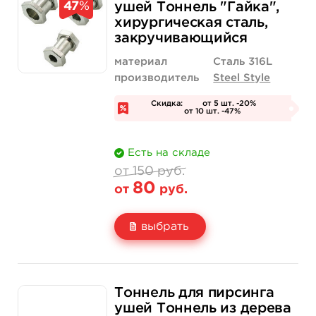
Цена
от 150 руб.
от 150 руб.
47
%
ушей Тоннель "Гайка",
хирургическая сталь,
Количество
нет на складе
нет на складе
закручивающийся
материал
Сталь 316L
производитель
Steel Style
Скидка:
от 5 шт. -20%
от 10 шт. -47%
Есть на складе
от 150 руб.
80
от
руб.
выбрать
Свойство
Диаметр: 5 мм
Диаметр: 6 мм
150 руб.
150 руб.
Тоннель для пирсинга
Цена
от 80 руб.
от 80 руб.
ушей Тоннель из дерева