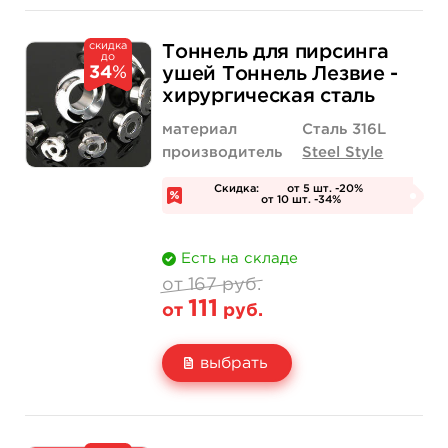
Свойство
Диаметр: 1.5 мм
Диаметр: 2 мм
скидка
230 руб.
230 руб.
Тоннель для пирсинга
до
Цена
от 138 руб.
от 138 руб.
34
%
ушей Тоннель Лезвие -
хирургическая сталь
Количество
купить
купить
материал
Сталь 316L
производитель
Steel Style
Скидка:
от 5 шт. -20%
от 10 шт. -34%
Есть на складе
от 167 руб.
111
от
руб.
выбрать
Свойство
Диаметр: 8 мм
Диаметр: 10 мм