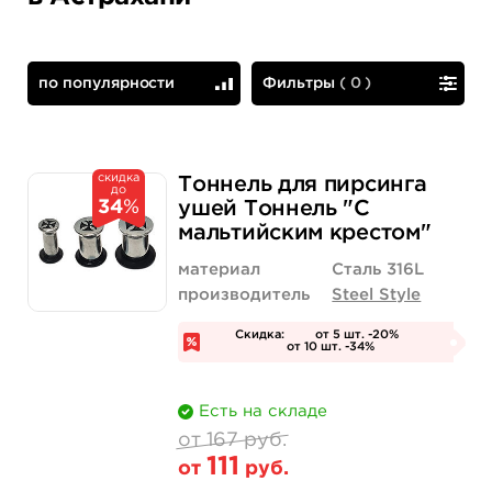
по популярности
Фильтры
(
0
)
по популярности
сначала дешевые
скидка
Тоннель для пирсинга
до
34
%
ушей Тоннель "С
мальтийским крестом"
материал
Сталь 316L
производитель
Steel Style
Скидка:
от 5 шт. -20%
от 10 шт. -34%
Есть на складе
от 167 руб.
111
от
руб.