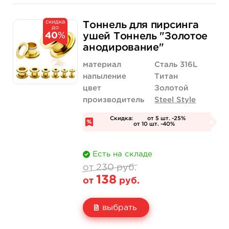
Свойство
Диаметр: 14 мм
Диаметр: 16 мм
скидка
120 руб.
120 руб.
Тоннель для пирсинга
до
Цена
от 72 руб.
от 72 руб.
40
%
ушей Тоннель "Золотое
анодирование"
Количество
нет на складе
нет на складе
материал
Сталь 316L
напыление
Титан
цвет
Золотой
производитель
Steel Style
Скидка:
от 5 шт. -25%
от 10 шт. -40%
Есть на складе
от 230 руб.
138
от
руб.
выбрать