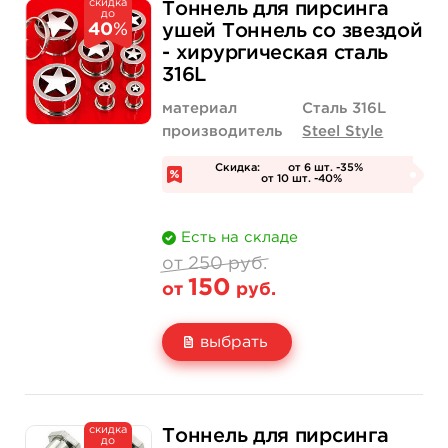
скидка
167 руб.
167 руб.
Тоннель для пирсинга
до
Цена
от 111 руб.
от 111 руб.
40
%
ушей Тоннель со звездой
- хирургическая сталь
Количество
нет на складе
купить
316L
материал
Сталь 316L
производитель
Steel Style
Скидка:
от 6 шт. -35%
от 10 шт. -40%
Есть на складе
от 250 руб.
150
от
руб.
выбрать
Свойство
Диаметр: 4 мм
Диаметр: 5 мм
скидка
250 руб.
250 руб.
Тоннель для пирсинга
до