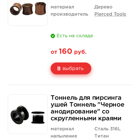
Количество
нет на складе
нет на складе
материал
Дерево
производитель
Pierced Tools
Есть на складе
160
от
руб.
выбрать
Свойство
Диаметр: 15 мм
Диаметр: 16 мм
Тоннель для пирсинга
Цена
160 руб.
160 руб.
ушей Тоннель "Черное
анодирование" со
Количество
нет на складе
нет на складе
скругленными краями
материал
Сталь 316L
напыление
Титан