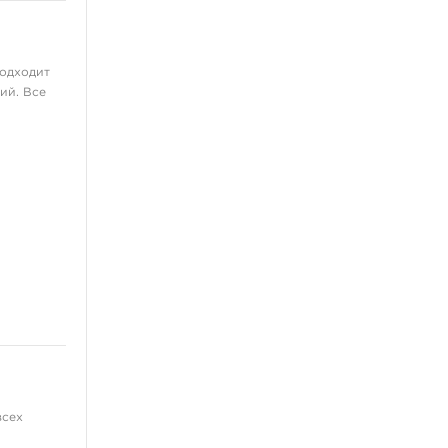
Татуировочные наборы
Татуировочные машинки
Источники питания
Подходит
ий. Все
Педали, клип-корды
Барьерная защита
ещё 13
Перманентный макияж,
татуаж
Пигменты для татуажа
Машинки для
дермопигментации
Картриджи для перманента
Тренировочные коврики
Выведение и осветление
татуажа
ещё 4
всех