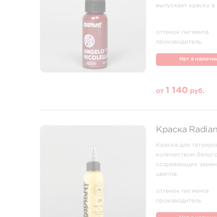
#
выпускает краску в
56-­‐81-­‐5
оттенок пигмента
производитель
Нет в наличи
1 140
от
руб.
Краска Radian
Краска для татуиро
количеством белого
созревающих зерен 
цветов.
Можно выбрать разн
оттенок пигмента
Состав
производитель
В состав краски «Co