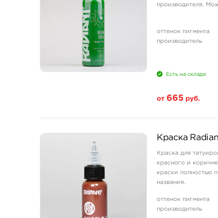
2 унции - 60 мл
производителя. Мож
4 унции - 120 мл
оттенок пигмента
производитель
Есть на складе
665
от
руб.
Свойство
Краска Radian
1/2 унции - 15 мл
Краска для татуиров
1 унция - 30 мл
красного и коричне
2 унции - 60 мл
краски полностью п
названия.
4 унции - 120 мл
Для покупки доступ
оттенок пигмента
Состав
производитель
Чтобы создать краск