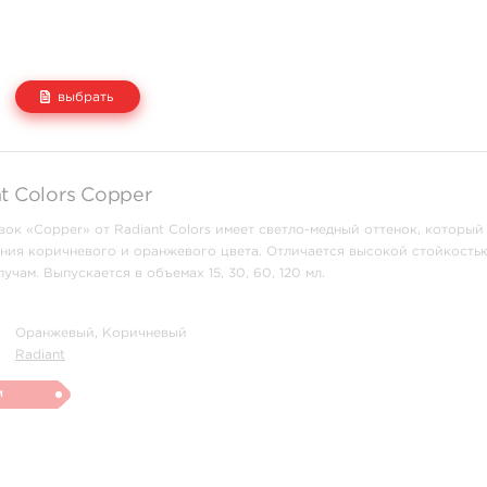
выбрать
Цена
Количество
t Colors Copper
1 140 руб.
купить
вок «Copper» от Radiant Colors имеет светло-медный оттенок, который
ния коричневого и оранжевого цвета. Отличается высокой стойкость
чам. Выпускается в объемах 15, 30, 60, 120 мл.
Оранжевый, Коричневый
Radiant
и