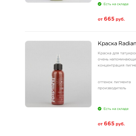
Есть на складе
665
от
руб.
Свойство
Краска Radian
1/2 унции - 15 мл
Краска для татуиро
1 унция - 30 мл
очень напоминающи
2 унции - 60 мл
концентрация пигме
оттенок пигмента
производитель
Есть на складе
665
от
руб.