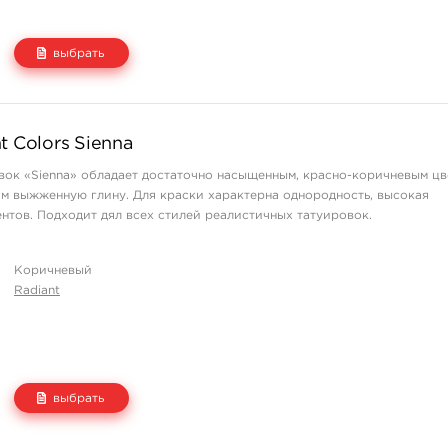
выбрать
Цена
Количество
t Colors Sienna
665 руб.
купить
вок «Sienna» обладает достаточно насыщенным, красно-коричневым цв
1 140 руб.
купить
м выжженную глину. Для краски характерна однородность, высокая
1 995 руб.
нет на складе
нтов. Подходит дял всех стилей реалистичных татуировок.
Коричневый
Radiant
выбрать