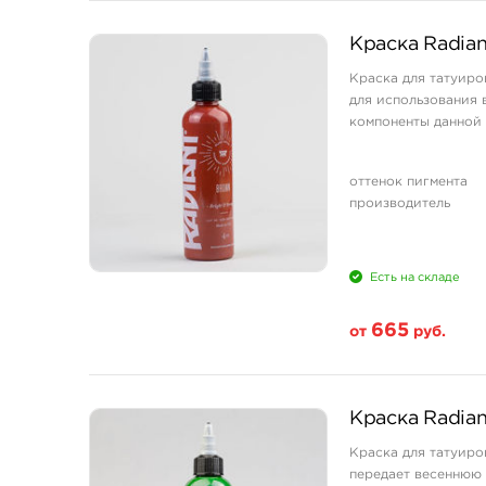
Свойство
Краска Radian
1/2 унции - 15 мл
Краска для татуиро
1 унция - 30 мл
для использования 
2 унции - 60 мл
компоненты данной
4 унции - 120 мл
оттенок пигмента
производитель
Есть на складе
665
от
руб.
Свойство
Краска Radian
1/2 унции - 15 мл
Краска для татуиро
1 унция - 30 мл
передает весеннюю 