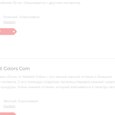
 объеме 30 мл. Смешивается с другими пигментов.
Красный, Коричневый
Radiant
и
t Colors Corn
вок «Corn» от Radiant Colors – это мягкий желтый оттенок с большим
 пигмента. С его помощью создатели пытались передать нежный сливо
кукурузы. Очень нежный оттенок, который вписывается в палитру пас
ые объемы флаконов с краской – по 15, 30, 60 или 120 мл.
Желтый, Коричневый
Radiant
rn»от Radi ...