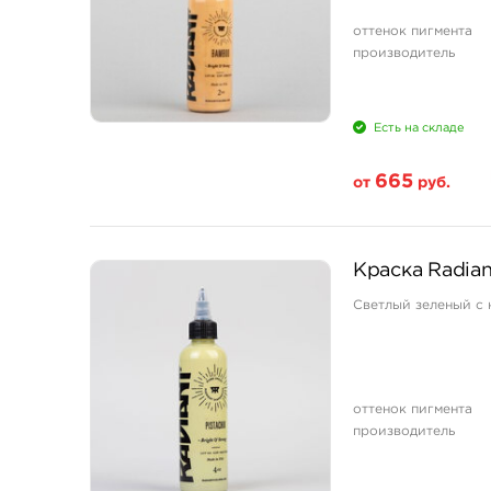
оттенок пигмента
производитель
Есть на складе
665
от
руб.
Свойство
Краска Radiant
1/2 унции - 15 мл
Светлый зеленый с
1 унция - 30 мл
2 унции - 60 мл
4 унции - 120 мл
оттенок пигмента
производитель