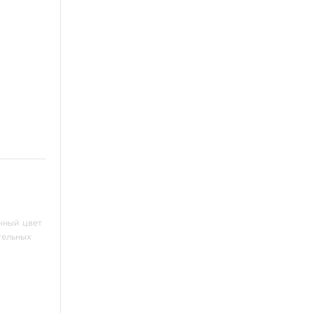
чный цвет
тельных