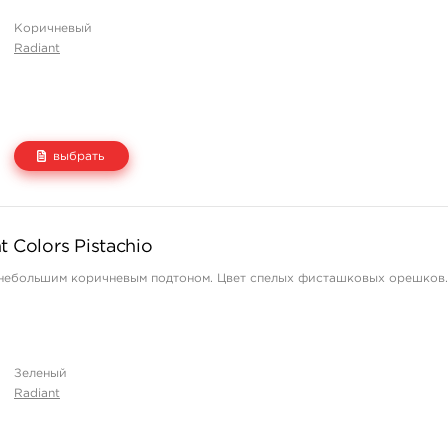
Коричневый
Radiant
выбрать
Цена
Количество
 Colors Pistachio
665 руб.
нет на складе
 небольшим коричневым подтоном. Цвет спелых фисташковых орешков.
1 140 руб.
нет на складе
1 995 руб.
купить
2 845 руб.
нет на складе
Зеленый
Radiant