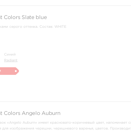
 Colors Slate blue
ками серого оттенка. Состав: WHITE
Синий
Radiant
и
t Colors Angelo Auburn
вок «Angelo Auburn» имеет красновато-коричневый цвет, напоминает 
я для изображения черешни, черешневого варенья, цветов. Производи