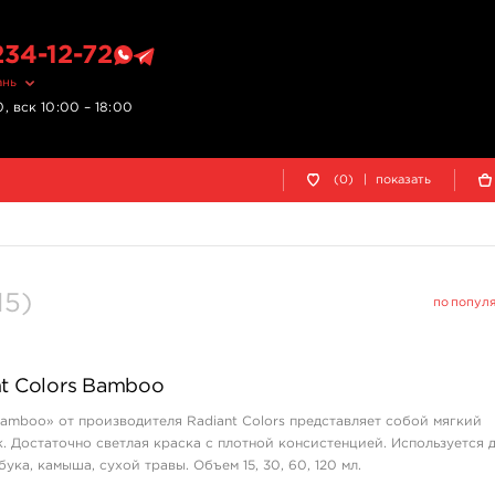
234-12-72
ань
, вск 10:00 – 18:00
(0)
|
показать
15
)
по попул
nt Colors Bamboo
Bamboo» от производителя Radiant Colors представляет собой мягкий
. Достаточно светлая краска с плотной консистенцией. Используется 
ука, камыша, сухой травы. Объем 15, 30, 60, 120 мл.