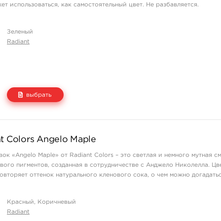
1 995 руб.
купить
ет использоваться, как самостоятельный цвет. Не разбавляется.
2 845 руб.
нет на складе
Зеленый
Radiant
выбрать
Цена
Количество
t Colors Angelo Maple
665 руб.
нет на складе
ок «Angelo Maple» от Radiant Colors – это светлая и немного мутная см
1 140 руб.
купить
вого пигментов, созданная в сотрудничестве с Анджело Николелла. Цв
1 995 руб.
нет на складе
овторяет оттенок натурального кленового сока, о чем можно догадатьс
2 845 руб.
нет на складе
ны флаконы по 30 мл.
Красный, Коричневый
Radiant
у «Angelo Maple», компания Radiant C ...