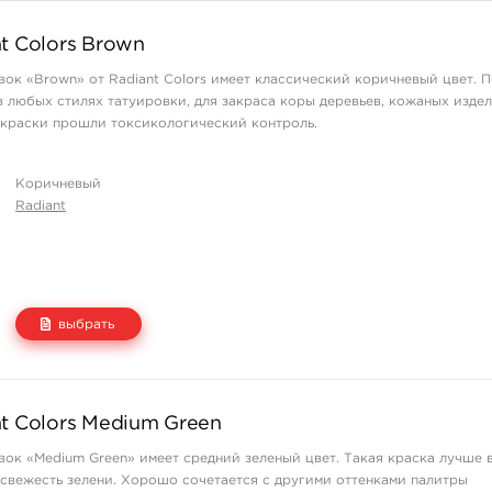
Цена
Количество
t Colors Brown
665 руб.
нет на складе
вок «Brown» от Radiant Colors имеет классический коричневый цвет. 
1 140 руб.
купить
в любых стилях татуировки, для закраса коры деревьев, кожаных издел
1 995 руб.
нет на складе
 краски прошли токсикологический контроль.
2 845 руб.
нет на складе
Коричневый
Radiant
выбрать
Цена
Количество
t Colors Medium Green
665 руб.
нет на складе
вок «Medium Green» имеет средний зеленый цвет. Такая краска лучше 
1 140 руб.
нет на складе
свежесть зелени. Хорошо сочетается с другими оттенками палитры