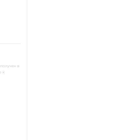
Книги, скетч-буки
Выведение татуировок
Сувениры
Распродажа
Пигменты
Разное
 получен в
ю к
Перманент