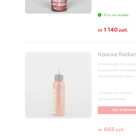
Есть на складе
1 140
от
руб.
Свойство
Краска Radian
1 унция - 30 мл
Краска для татуиро
результате смешива
ультрафиолетовым лу
оттенок пигмента
производитель
Нет в наличи
665
от
руб.