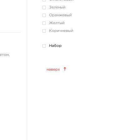
Зеленый
Оранжевый
Желтый
Коричневый
Набор
етом,
Краски татуировочные
наверх
World Famous Tattoo Ink
KWADRON INX
Allegory Ink
Xtreme Ink
KOKKAI Sumi
ещё 11
Татуировочное
оборудование