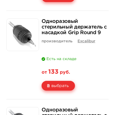
Свойство
1 шт
12 шт (коробка)
Одноразовый
Цена
200 руб.
2 300 руб.
стерильный держатель с
насадкой Grip Round 9
Количество
купить
купить
производитель
Excalibur
Есть на складе
133
от
руб.
выбрать
Свойство
1 шт
15 шт (коробка)
Одноразовый
Цена
133 руб.
1 900 руб.