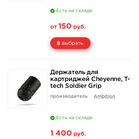
Есть на складе
150
от
руб.
выбрать
Свойство
1 шт
30 шт (коробка)
Держатель для
Цена
150 руб.
3 900 руб.
картриджей Cheyenne, T-
tech Soldier Grip
Количество
нет на складе
купить
производитель
Ambition
Есть на складе
1 400
руб.