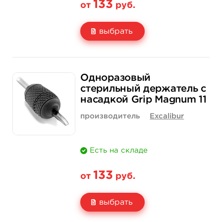
133
от
руб.
выбрать
Свойство
1 шт
15 шт (коробка)
Одноразовый
Цена
133 руб.
1 900 руб.
стерильный держатель с
насадкой Grip Magnum 11
Количество
купить
купить
производитель
Excalibur
Есть на складе
133
от
руб.
выбрать