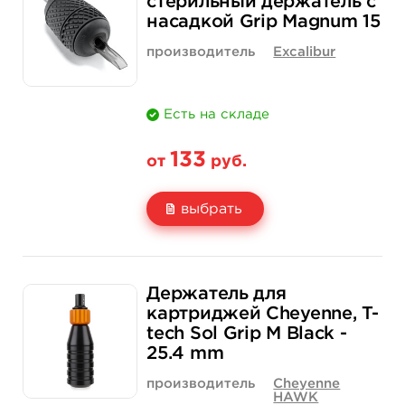
стерильный держатель с
насадкой Grip Magnum 15
Количество
купить
купить
производитель
Excalibur
Есть на складе
133
от
руб.
выбрать
Свойство
1 шт
15 шт (коробка)
Держатель для
Цена
133 руб.
1 900 руб.
картриджей Cheyenne, T-
tech Sol Grip M Black -
Количество
купить
купить
25.4 mm
производитель
Cheyenne
HAWK