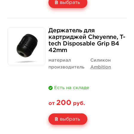
выбрать
Свойство
1 шт
12 шт (коробка)
Держатель для
Цена
200 руб.
2 300 руб.
картриджей Cheyenne, T-
tech Disposable Grip B4
Количество
купить
купить
42mm
материал
Силикон
производитель
Ambition
Есть на складе
200
от
руб.
выбрать