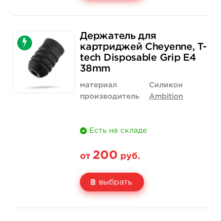
Свойство
1 шт
12 шт (коробка)
Держатель для
Цена
200 руб.
2 300 руб.
картриджей Cheyenne, T-
tech Disposable Grip E4
Количество
купить
купить
38mm
материал
Силикон
производитель
Ambition
Есть на складе
200
от
руб.
выбрать
Свойство
1 шт
12 шт (коробка)