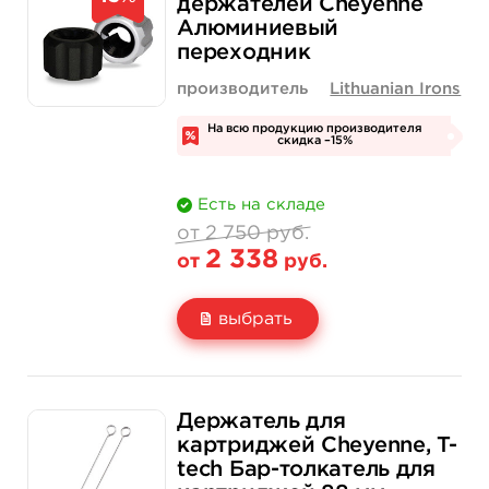
держателей Cheyenne
Алюминиевый
Количество
купить
купить
переходник
производитель
Lithuanian Irons
На всю продукцию производителя
скидка –15%
Есть на складе
от 2 750 руб.
2 338
от
руб.
выбрать
Свойство
Черный
Серебряный
2 750 руб.
2 750 руб.
Держатель для
Цена
2 338 руб.
2 338 руб.
картриджей Cheyenne, T-
tech Бар-толкатель для
Количество
нет на складе
купить