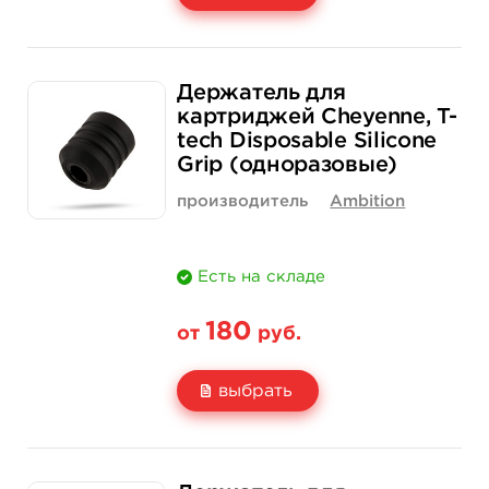
Свойство
1 шт
12 шт (коробка)
Держатель для
Цена
200 руб.
2 300 руб.
картриджей Cheyenne, T-
tech Disposable Silicone
Количество
нет на складе
купить
Grip (одноразовые)
производитель
Ambition
Есть на складе
180
от
руб.
выбрать
Свойство
1 шт
25 шт (коробка)