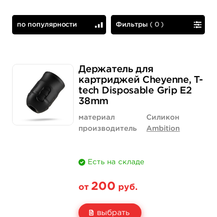
по популярности
Фильтры
(
0
)
по популярности
сначала дешевые
Держатель для
картриджей Cheyenne, T-
tech Disposable Grip E2
38mm
материал
Силикон
производитель
Ambition
Есть на складе
200
от
руб.
выбрать