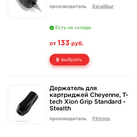
производитель
Excalibur
Есть на складе
133
от
руб.
выбрать
Свойство
1 шт
15 шт (коробка)
Держатель для
Цена
133 руб.
1 900 руб.
картриджей Cheyenne, T-
tech Xion Grip Standard -
Количество
купить
купить
Stealth
производитель
FKirons