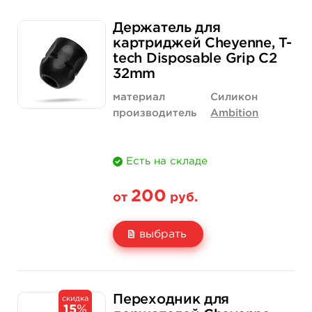
Держатель для
картриджей Cheyenne, T-
tech Disposable Grip C2
32mm
материал
Силикон
производитель
Ambition
Есть на складе
200
от
руб.
выбрать
Свойство
1 шт
20 шт (коробка)
Переходник для
скидка
15
%
Цена
200 руб.
3 500 руб.