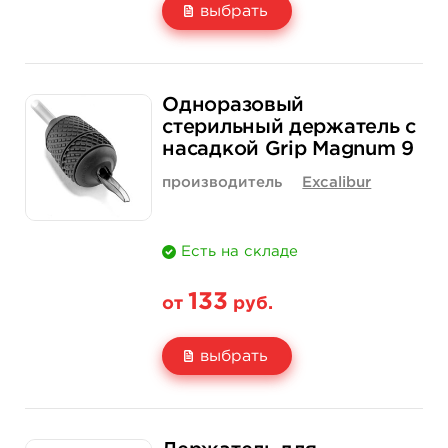
выбрать
Свойство
1 шт
15 шт (коробка)
Одноразовый
Цена
133 руб.
1 900 руб.
стерильный держатель с
насадкой Grip Magnum 9
Количество
нет на складе
купить
производитель
Excalibur
Есть на складе
133
от
руб.
выбрать
Свойство
1 шт
15 шт (коробка)