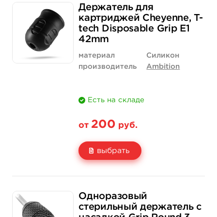
Держатель для
Цена
200 руб.
2 300 руб.
картриджей Cheyenne, T-
tech Disposable Grip E1
Количество
купить
купить
42mm
материал
Силикон
производитель
Ambition
Есть на складе
200
от
руб.
выбрать
Свойство
1 шт
12 шт (коробка)
Одноразовый
Цена
200 руб.
2 300 руб.
стерильный держатель с