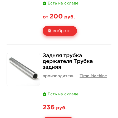
Есть на складе
200
от
руб.
выбрать
Свойство
1 шт
12 шт (коробка)
Задняя трубка
Цена
200 руб.
2 300 руб.
держателя Трубка
задняя
Количество
купить
купить
производитель
Time Machine
Есть на складе
236
руб.