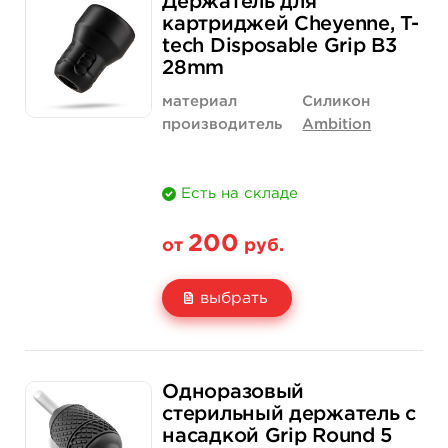
Держатель для
Цена
133 руб.
1 900 руб.
картриджей Cheyenne, T-
tech Disposable Grip B3
Количество
купить
купить
28mm
материал
Силикон
производитель
Ambition
Есть на складе
200
от
руб.
выбрать
Свойство
1 шт
12 шт (коробка)
Одноразовый
Цена
200 руб.
2 300 руб.
стерильный держатель с
насадкой Grip Round 5
Количество
купить
купить