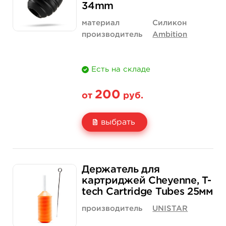
купить
34mm
материал
Силикон
производитель
Ambition
Есть на складе
200
от
руб.
выбрать
Свойство
1 шт
20 шт (коробка)
Держатель для
Цена
200 руб.
3 500 руб.
картриджей Cheyenne, T-
tech Cartridge Tubes 25мм
Количество
купить
купить
производитель
UNISTAR