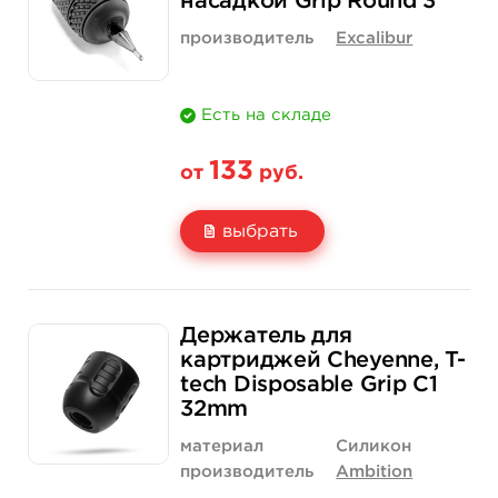
насадкой Grip Round 3
Количество
купить
купить
производитель
Excalibur
Есть на складе
133
от
руб.
выбрать
Свойство
1 шт
15 шт (коробка)
Держатель для
Цена
133 руб.
1 900 руб.
картриджей Cheyenne, T-
tech Disposable Grip C1
Количество
купить
купить
32mm
материал
Силикон
производитель
Ambition