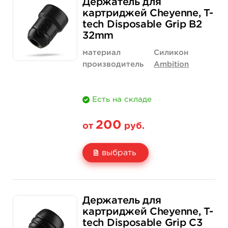
Держатель для
Цена
180 руб.
4 400 руб.
картриджей Cheyenne, T-
tech Disposable Grip B2
Количество
купить
купить
32mm
материал
Силикон
производитель
Ambition
Есть на складе
200
от
руб.
выбрать
Свойство
1 шт
12 шт (коробка)
Держатель для
Цена
200 руб.
2 300 руб.
картриджей Cheyenne, T-
tech Disposable Grip C3
Количество
нет на складе