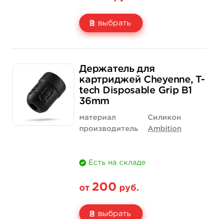
выбрать
Свойство
1 шт
15 шт (коробка)
Держатель для
Цена
133 руб.
1 900 руб.
картриджей Cheyenne, T-
tech Disposable Grip B1
Количество
купить
купить
36mm
материал
Силикон
производитель
Ambition
Есть на складе
200
от
руб.
выбрать