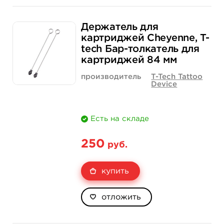
Свойство
1 шт
15 шт (коробка)
Держатель для
Цена
133 руб.
1 900 руб.
картриджей Cheyenne, T-
tech Бар-толкатель для
Количество
купить
купить
картриджей 84 мм
производитель
T-Tech Tattoo
Device
Есть на складе
250
руб.
купить
отложить