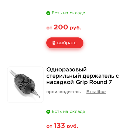
Есть на складе
200
от
руб.
выбрать
Свойство
1 шт
20 шт (коробка)
Одноразовый
Цена
200 руб.
3 500 руб.
стерильный держатель с
насадкой Grip Round 7
Количество
купить
купить
производитель
Excalibur
Есть на складе
133
от
руб.