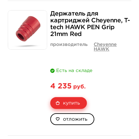
Свойство
1 шт
12 шт (коробка)
Держатель для
Цена
200 руб.
2 300 руб.
картриджей Cheyenne, T-
tech HAWK PEN Grip
Количество
купить
купить
21mm Red
производитель
Cheyenne
HAWK
Есть на складе
4 235
руб.
купить
отложить